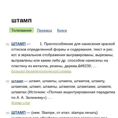
штамп
Толкование
Перевод
Книги
ШТАМП
— 1. Приспособление для нанесения краской
81
оттисков определенной формы и содержания, текст и рис.
кот. в зеркальном отображении выгравированы, вырезаны,
вытравлены или каким либо др. способом нанесены на
пластину из металла, резины, дерева,&#8230; …
Большой филателистический словарь
штамп
— штамп, штампы, штампа, штампов, штампу,
82
штампам, штамп, штампы, штампом, штампами, штампе,
штампах (Источник: «Полная акцентуированная парадигма
по А. А. Зализняку») …
Формы слов
ШТАМП
— (нем. Stampe, от итал. stampa печать)
83