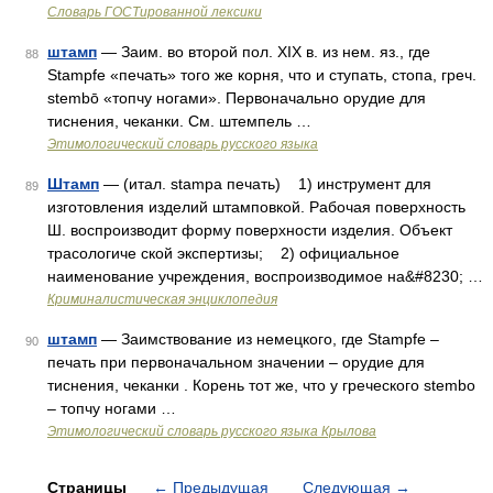
Словарь ГОСТированной лексики
штамп
— Заим. во второй пол. XIX в. из нем. яз., где
88
Stampfe «печать» того же корня, что и ступать, стопа, греч.
stembō «топчу ногами». Первоначально орудие для
тиснения, чеканки. См. штемпель …
Этимологический словарь русского языка
Штамп
— (итал. stampa печать) 1) инструмент для
89
изготовления изделий штамповкой. Рабочая поверхность
Ш. воспроизводит форму поверхности изделия. Объект
трасологиче ской экспертизы; 2) официальное
наименование учреждения, воспроизводимое на&#8230; …
Криминалистическая энциклопедия
штамп
— Заимствование из немецкого, где Stampfe –
90
печать при первоначальном значении – орудие для
тиснения, чеканки . Корень тот же, что у греческого stembo
– топчу ногами …
Этимологический словарь русского языка Крылова
Страницы
←
Предыдущая
Следующая
→