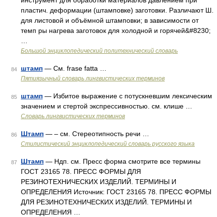
инструмент для обработки материалов давлением при
пластич. деформации (штамповке) заготовки. Различают Ш.
для листовой и объёмной штамповки; в зависимости от
темп ры нагрева заготовок для холодной и горячей&#8230;
…
Большой энциклопедический политехнический словарь
штамп
— См. frase fatta …
84
Пятиязычный словарь лингвистических терминов
штамп
— Избитое выражение с потускневшим лексическим
85
значением и стертой экспрессивностью. см. клише …
Словарь лингвистических терминов
Штамп
— – см. Стереотипность речи …
86
Стилистический энциклопедический словарь русского языка
Штамп
— Ндп. см. Пресс форма смотрите все термины
87
ГОСТ 23165 78. ПРЕСС ФОРМЫ ДЛЯ
РЕЗИНОТЕХНИЧЕСКИХ ИЗДЕЛИЙ. ТЕРМИНЫ И
ОПРЕДЕЛЕНИЯ Источник: ГОСТ 23165 78. ПРЕСС ФОРМЫ
ДЛЯ РЕЗИНОТЕХНИЧЕСКИХ ИЗДЕЛИЙ. ТЕРМИНЫ И
ОПРЕДЕЛЕНИЯ …