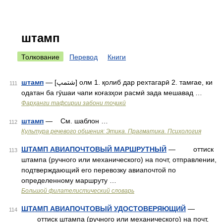
штамп
Толкование
Перевод
Книги
штамп
— [شتمپ] олм 1. қолиб дар рехтагарӣ 2. тамғае, ки
111
одатан ба гӯшаи чапи коғазҳои расмӣ зада мешавад …
Фарҳанги тафсирии забони тоҷикӣ
штамп
— См. шаблон …
112
Культура речевого общения: Этика. Прагматика. Психология
ШТАМП АВИАПОЧТОВЫЙ МАРШРУТНЫЙ
— оттиск
113
штампа (ручного или механического) на почт, отправлении,
подтверждающий его перевозку авиапочтой по
определенному маршруту …
Большой филателистический словарь
ШТАМП АВИАПОЧТОВЫЙ УДОСТОВЕРЯЮЩИЙ
—
114
оттиск штампа (ручного или механического) на почт,