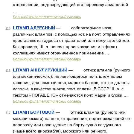
отправлении, подтверждающий его перевозку авиапочтой
…
Большой филателистический словарь
ШТАМП АДРЕСНЫЙ
— собирательное назв.
115
различных штампов, с помощью кот. на почт, отправлениях
проставляются адреса отправителей или получателей кор.
Как правило, Ш. а. непочт, происхождения и в филат.
коллекциях имеют ограниченное применение …
Большой филателистический словарь
ШТАМП АННУЛИРУЮЩИЙ
— оттиск штампа (ручного
116
или механического), не являющегося почт, штемпелем
гашения, для пометки почт, марок и блоков, кот. не должны
использ. в качестве знаков почт, оплаты. В СССР Ш. а. с
текстом «ПОГАШЕНО» отмечаются почт, марки и блоки …
Большой филателистический словарь
ШТАМП БОРТОВОЙ
— оттиск штампа (ручного или
117
механического) на почт, отправлении, подтверждающий его
перевозку или нахождение на борту судна воздушного
(чаще всего дирижабля), морского или речного,