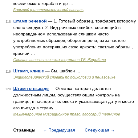
космического корабля и др …
Большой филателистический словарь
штамп речевой
— 1. Готовый образец, трафарет, которому
118
слепо следуют. 2. Вид речевых ошибок, состоящий в
неоправданном использовании слишком часто
употребляемых образцов, оборотов речи, из за частого
употребления потерявших свою яркость: светлые образы ,
красной …
Словарь лингвистических терминов Т.В. Жеребило
Штамп, клише
— См. шаблон …
119
Энциклопедический словарь по психологии и педагогике
Штамп о въезде
— Отметка, которая делается
120
должностным лицом, осуществляющим контроль на
границе, в паспорте человека и указывающая дату и место
его въезда в страну …
Международное миграционное право: глоссарий терминов
Страницы
←
Предыдущая
Следующая
→