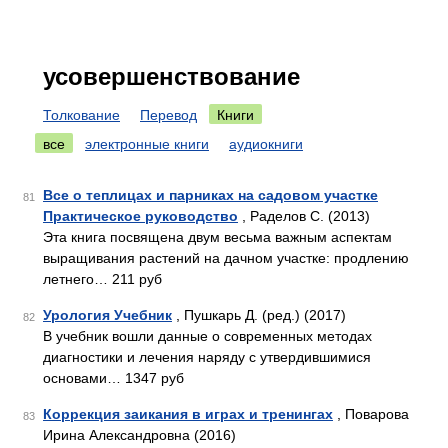
усовершенствование
Толкование
Перевод
Книги
все
электронные книги
аудиокниги
Все о теплицах и парниках на садовом участке
81
Практическое руководство
, Раделов С. (2013)
Эта книга посвящена двум весьма важным аспектам
выращивания растений на дачном участке: продлению
летнего… 211 руб
Урология Учебник
, Пушкарь Д. (ред.) (2017)
82
В учебник вошли данные о современных методах
диагностики и лечения наряду с утвердившимися
основами… 1347 руб
Коррекция заикания в играх и тренингах
, Поварова
83
Ирина Александровна (2016)