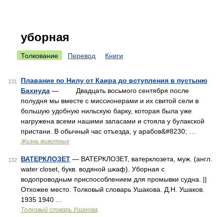
уборная
Толкование
Перевод
Книги
Плавание по Нилу от Каира до вступления в пустыню
131
Бахиуда
— Двадцать восьмого сентября после
полудня мы вместе с миссионерами и их свитой сели в
большую удобную нильскую барку, которая была уже
нагружена всеми нашими запасами и стояла у булакской
пристани. В обычный час отъезда, у арабов&#8230; …
Жизнь животных
ВАТЕРКЛОЗЕТ
— ВАТЕРКЛОЗЕТ, ватерклозета, муж. (англ.
132
water closet, букв. водяной шкаф). Уборная с
водопроводным приспособлением для промывки судна. ||
Отхожее место. Толковый словарь Ушакова. Д.Н. Ушаков.
1935 1940 …
Толковый словарь Ушакова