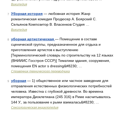
Википедия
Уборная история
— любовная история Жанр
7
романтическая комедия Продюсер А. Боярский С.
Сельянов Композитор В. Власенков Студия …
Википедия
уборная артистическая
— Помещение в составе
8
сценической группы, предназначенное для отдыха и
приготовления артистов к выступлению
[Терминологический словарь по строительству на 12 языках
(ВНИИИС Госстроя СССР)] Тематики здания, сооружения,
помещения EN actor s dressing&#8230; …
Справочник технического переводчика
уборная
— 1) общественное или частное заведение для
9
отправления естественных физиологических потребностей
человека. Известна с глубокой древности. Во времена
императора Диоклетиана (245 316) в Риме насчитывалось
144 У., за пользование к рыми взималась&#8230; …
Сексологическая энциклопедия