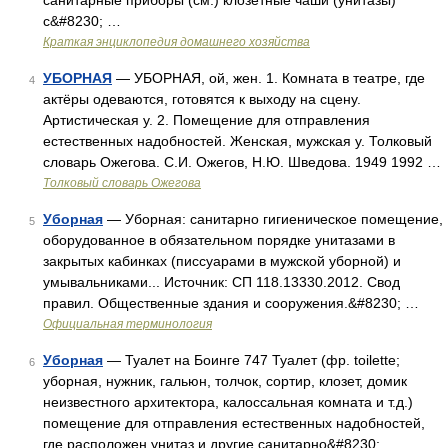
санитарные приборы (см.) клозетные чаши (унитазы)
с&#8230; …
Краткая энциклопедия домашнего хозяйства
УБОРНАЯ
— УБОРНАЯ, ой, жен. 1. Комната в театре, где
4
актёры одеваются, готовятся к выходу на сцену.
Артистическая у. 2. Помещение для отправления
естественных надобностей. Женская, мужская у. Толковый
словарь Ожегова. С.И. Ожегов, Н.Ю. Шведова. 1949 1992 …
Толковый словарь Ожегова
Уборная
— Уборная: санитарно гигиеническое помещение,
5
оборудованное в обязательном порядке унитазами в
закрытых кабинках (писсуарами в мужской уборной) и
умывальниками... Источник: СП 118.13330.2012. Свод
правил. Общественные здания и сооружения.&#8230; …
Официальная терминология
Уборная
— Туалет на Боинге 747 Туалет (фр. toilette;
6
уборная, нужник, гальюн, толчок, сортир, клозет, домик
неизвестного архитектора, калоссальная комната и т.д.)
помещение для отправления естественных надобностей,
где расположен унитаз и другие санитарно&#8230; …