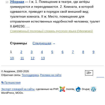
Уборная
— I ж. 1. Помещение в театре, где актёры
10
гримируются и переодеваются. 2. Комната, в которой
одеваются, приводят в порядок свой внешний вид;
туалетная комната. II ж. Место, помещение для
отправления естественных надобностей человека; туалет
II.&#8230; …
Современный толковый словарь русского языка Ефремовой
Страницы
Следующая
→
1
2
3
4
5
6
7
8
9
10
11
12
13
© Академик, 2000-2026
18+
Обратная связь:
Техподдержка
,
Реклама на сайте
👣 Путешествия
Экспорт словарей на сайты
, сделанные на PHP,
Joomla,
Drupal,
WordPress, MODx.