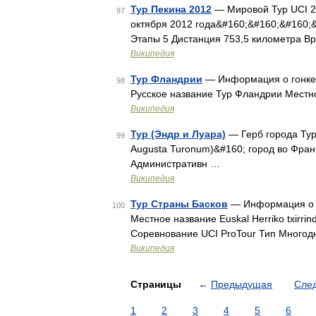
Тур Пекина 2012
— Мировой Тур UCI 20
97
октября 2012 года&#160;&#160;&#160;
Этапы 5 Дистанция 753,5 километра В
Википедия
Тур Фландрии
— Информация о гонке 
98
Русское название Тур Фландрии Местн
Википедия
Тур (Эндр и Луара)
— Герб города Тур
99
Augusta Turonum)&#160; город во Франц
Административн …
Википедия
Тур Страны Басков
— Информация о г
100
Местное название Euskal Herriko txirrind
Соревнование UCI ProTour Тип Много
Википедия
Страницы
←
Предыдущая
Сле
1
2
3
4
5
6