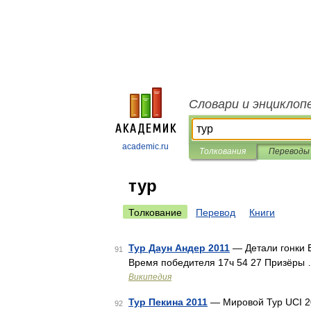
Словари и энциклоп
academic.ru
Толкования
Переводы
тур
Толкование
Перевод
Книги
Тур Даун Андер 2011
— Детали гонки 
91
Время победителя 17ч 54 27 Призёры
Википедия
Тур Пекина 2011
— Мировой Тур UCI 20
92