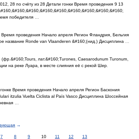
12, 28 по счёту из 28 Детали гонки Время проведения 9 13
&#160;&#160;&#160;&#160;&#160;&#160;&#160;&#160;&#160;
ремя победителя …
Время проведения Начало апреля Регион Фландрия, Бельгия
ое название Ronde van Vlaanderen &#160;(нид.) Дисциплина …
 (фр.&#160;Tours, лат.&#160;Turones, Caesarodunum Turonum,
ии на реке Луара, в месте слияния её с рекой Шер.
онке Время проведения Начало апреля Регион Баскония
ulari itzulia Vuelta Ciclista al País Vasco Дисциплина Шоссейная
дневная …
дующая
→
7
8
9
10
11
12
13