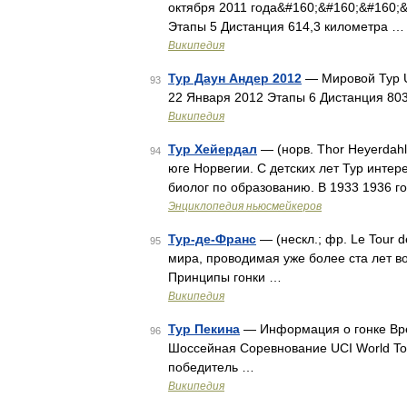
октября 2011 года&#160;&#160;&#160;
Этапы 5 Дистанция 614,3 километра …
Википедия
Тур Даун Андер 2012
— Мировой Тур UC
93
22 Января 2012 Этапы 6 Дистанция 80
Википедия
Тур Хейердал
— (норв. Thor Heyerdahl
94
юге Норвегии. С детских лет Тур интер
биолог по образованию. В 1933 1936 г
Энциклопедия ньюсмейкеров
Тур-де-Франс
— (нескл.; фр. Le Tour 
95
мира, проводимая уже более ста лет в
Принципы гонки …
Википедия
Тур Пекина
— Информация о гонке Вре
96
Шоссейная Соревнование UCI World To
победитель …
Википедия