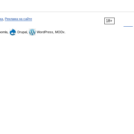
ка
,
Реклама на сайте
18+
omla,
Drupal,
WordPress, MODx.