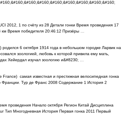
&#160;&#160;&#160;&#160;&#160;&#160;&#160;&#160;&#160;
I 2012, 1 по счёту из 28 Детали гонки Время проведения 17
3 км Время победителя 20:46:12 Призёры …
) родился 6 октября 1914 года в небольшом городке Ларвик на
есовался зоологией, любовь к которой привила ему мать,
одах Хейердал изучал зоологию и&#8230; …
de France) самая известная и престижная велосипедная гонка
о Франции. Тур де Франс 2008 Содержание 1 История 2
мя проведения Начало октября Регион Китай Дисциплина
ur Тип Многодневная История Первая гонка 2011 Первый