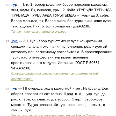
тур
— I. и. 1. Берәр кеше яки берәр нәрсәнең каршысы,
66
яны, алды. Як, юнәлеш, урын 2. бәйл. (ТУРЫДА ТУРЫНДА
ТУРЫМДА ТУРЫЛАРДА ТУРЫГЫЗДА) – Турында 3. сөйл.
Берәр мәсьәлә, як. Берәр очрак бер турга гына кеше сүзен
тыңла диал. Нин. б. эш, йомыш ни тур&#8230; …
Татар теленең аңлатмалы сүзлеге
Тур
— 3.7 Тур набор туристских услуг с конкретными
67
сроками начала и окончания исполнения, реализуемый
оптовому или розничному потребителю. В проектировании
туристского путешествия тур имеет значение
проектировочного модуля. Источник: ГОСТ Р 50681
94:&#8230; …
Словарь-справочник терминов нормативно-технической
документации
тур
— I II очередь, ход в карточной игре . Из франц. tour
68
оборот, поворот от лат. tornus. II род. п. а, I, укр. тур, др.
русск. туръ, ст. слав. тоуръ ταῦρος (Супр.), сербохорв.
местн. н. Турjак, словен. tȗr тур , чеш., слвц., польск., в.
луж., н. луж …
Этимологический словарь русского языка Макса Фасмера