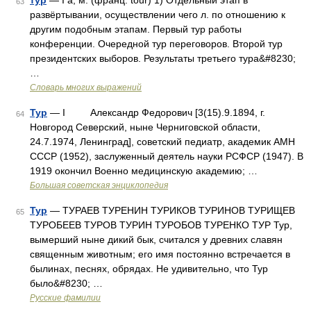
тур
— I а; м. (франц. tour) 1) Отдельный этап в
63
развёртывании, осуществлении чего л. по отношению к
другим подобным этапам. Первый тур работы
конференции. Очередной тур переговоров. Второй тур
президентских выборов. Результаты третьего тура&#8230;
…
Словарь многих выражений
Тур
— I Александр Федорович [3(15).9.1894, г.
64
Новгород Северский, ныне Черниговской области,
24.7.1974, Ленинград], советский педиатр, академик АМН
СССР (1952), заслуженный деятель науки РСФСР (1947). В
1919 окончил Военно медицинскую академию; …
Большая советская энциклопедия
Тур
— ТУРАЕВ ТУРЕНИН ТУРИКОВ ТУРИНОВ ТУРИЩЕВ
65
ТУРОБЕЕВ ТУРОВ ТУРИН ТУРОБОВ ТУРЕНКО ТУР Тур,
вымерший ныне дикий бык, считался у древних славян
священным животным; его имя постоянно встречается в
былинах, песнях, обрядах. Не удивительно, что Тур
было&#8230; …
Русские фамилии