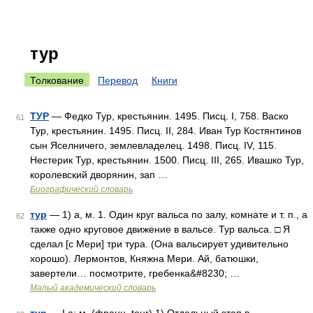
тур
Толкование
Перевод
Книги
ТУР
— Федко Тур, крестьянин. 1495. Писц. I, 758. Васко
61
Тур, крестьянин. 1495. Писц. II, 284. Иван Тур Костянтинов
сын Яселничего, землевладелец. 1498. Писц. IV, 115.
Нестерик Тур, крестьянин. 1500. Писц. III, 265. Ивашко Тур,
королевский дворянин, зап …
Биографический словарь
тур
— 1) а, м. 1. Один круг вальса по залу, комнате и т. п., а
62
также одно круговое движение в вальсе. Тур вальса. □ Я
сделал [с Мери] три тура. (Она вальсирует удивительно
хорошо). Лермонтов, Княжна Мери. Ай, батюшки,
завертели… посмотрите, гребенка&#8230; …
Малый академический словарь