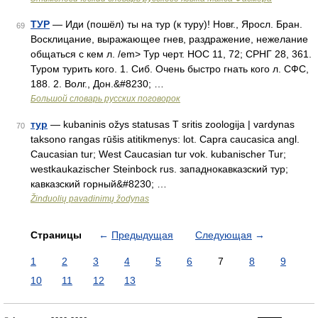
ТУР
— Иди (пошёл) ты на тур (к туру)! Новг., Яросл. Бран.
69
Восклицание, выражающее гнев, раздражение, нежелание
общаться с кем л. /em> Тур черт. НОС 11, 72; СРНГ 28, 361.
Туром турить кого. 1. Сиб. Очень быстро гнать кого л. СФС,
188. 2. Волг., Дон.&#8230; …
Большой словарь русских поговорок
тур
— kubaninis ožys statusas T sritis zoologija | vardynas
70
taksono rangas rūšis atitikmenys: lot. Capra caucasica angl.
Caucasian tur; West Caucasian tur vok. kubanischer Tur;
westkaukazischer Steinbock rus. западнокавказский тур;
кавказский горный&#8230; …
Žinduolių pavadinimų žodynas
Страницы
←
Предыдущая
Следующая
→
1
2
3
4
5
6
7
8
9
10
11
12
13