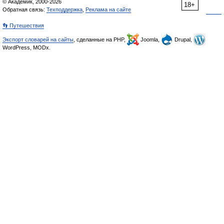
© Академик, 2000-2026
18+
Обратная связь:
Техподдержка
,
Реклама на сайте
👣 Путешествия
Экспорт словарей на сайты
, сделанные на PHP,
Joomla,
Drupal,
WordPress, MODx.