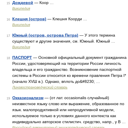
Дождевой
— Коор …
15
Википедия
Клешня (остров)
— Клешня Коорди …
16
Википедия
Южный (остров, острова Петра)
— У этого термина
17
существуют и другие значения, см. Южный. Южный …
Википедия
ПАСПОРТ
— Основной официальный документ гражданина
18
России, удостоверяющий на территории России личность
владельца и его гражданство. Возникновение паспортной
системы в России относится ко времени правления Петра I*
(начало ХVШ в.). Однако, вплоть до&#8230; …
Лингвострановедческий словарь
Окказионализм
— (от лат. occasionalis случайный)
19
неизвестное языку слово или выражение, образованное по
язык. малопродуктивной или непродуктивной модели,
используемое только в условиях данного контекста как
индивидуально авторское стилистич. средство, напр., у В …
Российский гуманитарный энциклопедический словарь