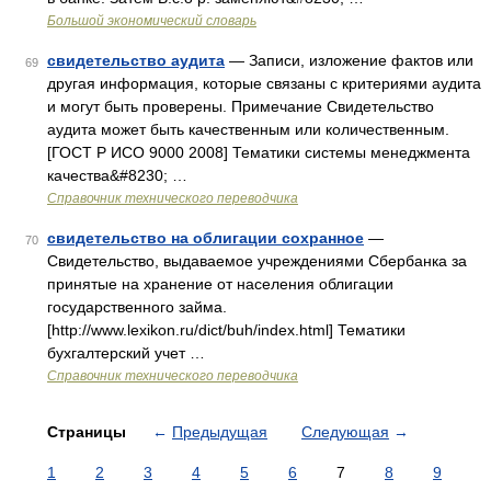
Большой экономический словарь
свидетельство аудита
— Записи, изложение фактов или
69
другая информация, которые связаны с критериями аудита
и могут быть проверены. Примечание Свидетельство
аудита может быть качественным или количественным.
[ГОСТ Р ИСО 9000 2008] Тематики системы менеджмента
качества&#8230; …
Справочник технического переводчика
свидетельство на облигации сохранное
—
70
Свидетельство, выдаваемое учреждениями Сбербанка за
принятые на хранение от населения облигации
государственного займа.
[http://www.lexikon.ru/dict/buh/index.html] Тематики
бухгалтерский учет …
Справочник технического переводчика
Страницы
←
Предыдущая
Следующая
→
1
2
3
4
5
6
7
8
9