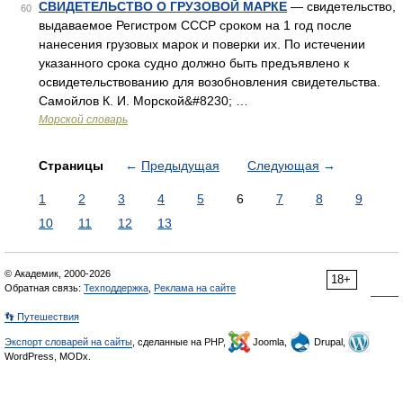
СВИДЕТЕЛЬСТВО О ГРУЗОВОЙ МАРКЕ
— свидетельство,
60
выдаваемое Регистром СССР сроком на 1 год после
нанесения грузовых марок и поверки их. По истечении
указанного срока судно должно быть предъявлено к
освидетельствованию для возобновления свидетельства.
Самойлов К. И. Морской&#8230; …
Морской словарь
Страницы
←
Предыдущая
Следующая
→
1
2
3
4
5
6
7
8
9
10
11
12
13
© Академик, 2000-2026
18+
Обратная связь:
Техподдержка
,
Реклама на сайте
👣 Путешествия
Экспорт словарей на сайты
, сделанные на PHP,
Joomla,
Drupal,
WordPress, MODx.