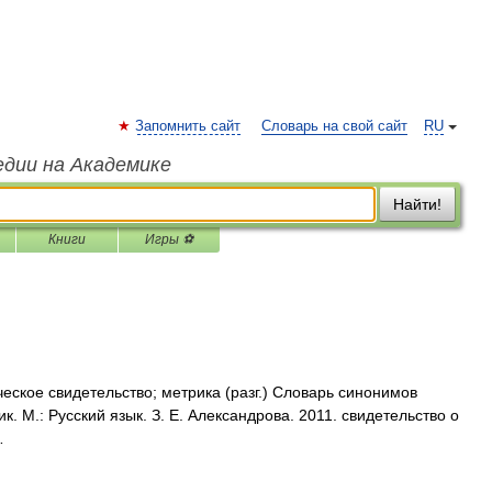
Запомнить сайт
Словарь на свой сайт
RU
едии на Академике
Найти!
Книги
Игры ⚽
ское свидетельство; метрика (разг.) Словарь синонимов
к. М.: Русский язык. З. Е. Александрова. 2011. свидетельство о
…