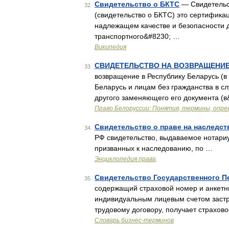
Свидетельство о БКТС
— Свидетельст
32
(свидетельство о БКТС) это сертифика
надлежащем качестве и безопасности 
транспортного&#8230; …
Википедия
СВИДЕТЕЛЬСТВО HА ВОЗВРАЩЕHИЕ
33
возвращение в Республику Беларусь (
Беларусь и лицам без гражданства в сл
другого заменяющего его документа (
Право Белоруссии: Понятия, термины, опре
Свидетельство о праве на наследст
34
РФ свидетельство, выдаваемое нотари
призванных к наследованию, по …
Энциклопедия права
Свидетельство Государственного П
35
содержащий страховой номер и анкетны
индивидуальным лицевым счетом застр
трудовому договору, получает страхов
Словарь бизнес-терминов