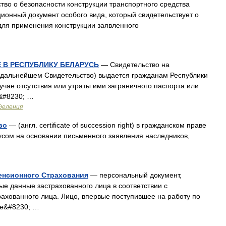
во о безопасности конструкции транспортного средства
ционный документ особого вида, который свидетельствует о
для применения конструкции заявленного
 В РЕСПУБЛИКУ БЕЛАРУСЬ
— Свидетельство на
в дальнейшем Свидетельство) выдается гражданам Республики
учае отсутствия или утраты ими заграничного паспорта или
в&#8230; …
деления
во
— (англ. certificate of succession right) в гражданском праве
усом на основании письменного заявления наследников,
енсионного Страхования
— персональный документ,
е данные застрахованного лица в соответствии с
ахованного лица. Лицо, впервые поступившее на работу по
ое&#8230; …