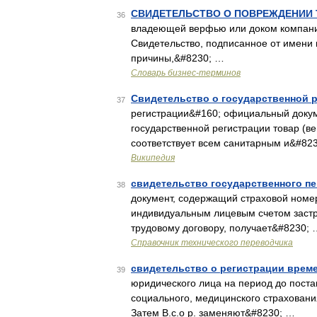
СВИДЕТЕЛЬСТВО О ПОВРЕЖДЕНИИ 
36
владеющей верфью или доком компание
Свидетельство, подписанное от имени 
причины,&#8230; …
Словарь бизнес-терминов
Свидетельство о государственной 
37
регистрации&#160; официальный докум
государственной регистрации товар (ве
соответствует всем санитарным и&#82
Википедия
свидетельство государственного п
38
документ, содержащий страховой номер
индивидуальным лицевым счетом застр
трудовому договору, получает&#8230; 
Справочник технического переводчика
свидетельство о регистрации врем
39
юридического лица на период до поста
социального, медицинского страхования
Затем В.с.о р. заменяют&#8230; …