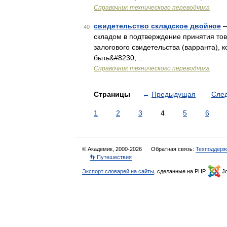
Справочник технического переводчика
свидетельство складское двойное
—
40
складом в подтверждение принятия товар
залогового свидетельства (варранта),
быть&#8230; …
Справочник технического переводчика
Страницы
←
Предыдущая
Сле
1
2
3
4
5
6
© Академик, 2000-2026
Обратная связь:
Техподдерж
👣 Путешествия
Экспорт словарей на сайты
, сделанные на PHP,
Jo