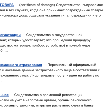
ТОВАРА
— (certificate of damage) Свидетельство, выдаваемое
й в тех случаях, когда она принимает поврежденные товары.
инспектора дока, содержит указания типа повреждения и его
регистрации
— Свидетельство о государственной
ент, который удостоверяет, что прошедший процедуру
щество, материал, прибор, устройство) в полной мере
30; …
енсионного страхования
— Персональный официальный
 и анкетные данные застрахованного лица в соответствии с
ахованного лица. Лицо, впервые поступившее на работу по
…
енное
— Свидетельство о временной регистрации
новки на учет в налоговые органы, органы пенсионного,
, органы статистики, открытия расчетного счета в банке.