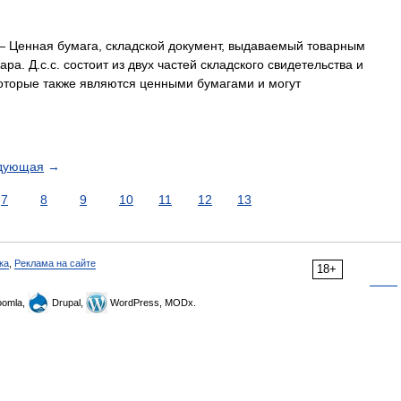
 Ценная бумага, складской документ, выдаваемый товарным
а. Д.с.с. состоит из двух частей складского свидетельства и
 которые также являются ценными бумагами и могут
дующая
→
7
8
9
10
11
12
13
ка
,
Реклама на сайте
18+
omla,
Drupal,
WordPress, MODx.