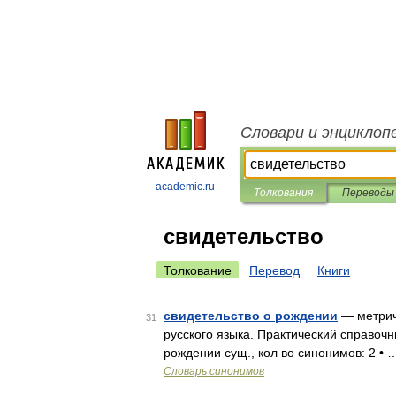
Словари и энциклоп
academic.ru
Толкования
Переводы
свидетельство
Толкование
Перевод
Книги
свидетельство о рождении
— метриче
31
русского языка. Практический справочни
рождении сущ., кол во синонимов: 2 • 
Словарь синонимов