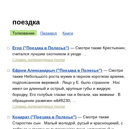
поездка
Толкование
Перевод
Книги
Егор ("Поездка в Полесье")
— Смотри также Крестьянин;
71
считался лучшим охотником в уезде …
Словарь литературных типов
Ефрем Александрыч ("Поездка в Полесье")
— Смотри
72
также Небольшого роста мужик в черном коротком армяке,
подпоясанном веревкой . Лицо у Е. было странное . Нос
имел он длинный и острый, крупные губы и жидкую
бородку, Его голубые глазки так и бегали, как живчики . В
обращении развязен и&#8230; …
Словарь литературных типов
Кондрат ("Поездка в Полесье")
— Смотри также
73
Старостин сын . Малый молодой, русый и краснощекий, с