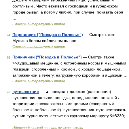
добрым и смирным выражением лица, услужливый и
болтливый . Часто езживал с господами и в губернском
городе бывал, а потому любил, при случае, показать себя
…
Словарь литературных типов
Перевощик ("Поездка в Полесье")
— Смотри также
74
Мужик в белом войлочном шлыке …
Словарь литературных типов
Пряничнин ("Поездка в Полесье")
— Смотри также
75
>>Худощавый мещанин, с ястребиным носом и мышиными
глазками, сгорбленный и хромой , с хромой лошаденкой ,
запряженной в телегу, нагруженную коробами и ящиками …
Словарь литературных типов
путешествие
— ▲ поездка ↑ далекое (расстояние)
76
путешествие дальняя поездка; передвижение по какой л.
территории с познавательными целями (совершать #.
большое #. небольшое #). путешественник. путешествовать.
путник. турне путешествие по круговому маршруту.&#8230;
…
Идеографический словарь русского языка