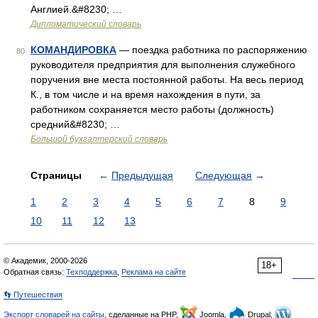
Англией.&#8230; …
Дипломатический словарь
КОМАНДИРОВКА
— поездка работника по распоряжению
80
руководителя предприятия для выполнения служебного
поручения вне места постоянной работы. На весь период
К., в том числе и на время нахождения в пути, за
работником сохраняется место работы (должность)
средний&#8230; …
Большой бухгалтерский словарь
Страницы
←
Предыдущая
Следующая
→
1
2
3
4
5
6
7
8
9
10
11
12
13
© Академик, 2000-2026
18+
Обратная связь:
Техподдержка
,
Реклама на сайте
👣 Путешествия
Экспорт словарей на сайты
, сделанные на PHP,
Joomla,
Drupal,