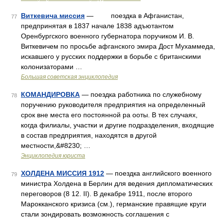
Виткевича миссия
— поездка в Афганистан,
77
предпринятая в 1837 начале 1838 адъютантом
Оренбургского военного губернатора поручиком И. В.
Виткевичем по просьбе афганского эмира Дост Мухаммеда,
искавшего у русских поддержки в борьбе с британскими
колонизаторами …
Большая советская энциклопедия
КОМАНДИРОВКА
— поездка работника по служебному
78
поручению руководителя предприятия на определенный
срок вне места его постоянной ра ооты. В тех случаях,
когда филиалы, участки и другие подразделения, входящие
в состав предприятия, находятся в другой
местности,&#8230; …
Энциклопедия юриста
ХОЛДЕНА МИССИЯ 1912
— поездка английского военного
79
министра Холдена в Берлин для ведения дипломатических
переговоров (8 12. II). В декабре 1911, после второго
Марокканского кризиса (см.), германские правящие круги
стали зондировать возможность соглашения с