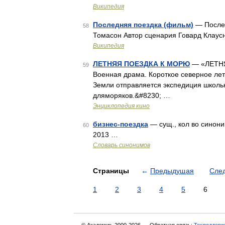
Википедия
Последняя поездка (фильм)
— Послед
58
Томасон Автор сценария Говард Клаус
Википедия
ЛЕТНЯЯ ПОЕЗДКА К МОРЮ
— «ЛЕТНЯЯ
59
Военная драма. Короткое северное лето
Земли отправляется экспедиция школь
дляморяков.&#8230; …
Энциклопедия кино
бизнес-поездка
— сущ., кол во синони
60
2013 …
Словарь синонимов
Страницы
←
Предыдущая
Сле
1
2
3
4
5
6