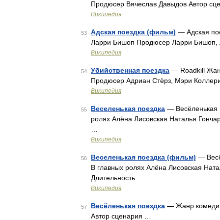
Продюсер Вячеслав Давыдов Автор сц
Википедия
Адская поездка (фильм)
— Адская пое
53
Ларри Бишоп Продюсер Ларри Бишоп,
Википедия
Убийственная поездка
— Roadkill Жа
54
Продюсер Адриан Стёрз, Мэри Коллер
Википедия
Веселенькая поездка
— Весёленькая 
55
ролях Алёна Лисовская Наталья Гонча
…
Википедия
Веселенькая поездка (фильм)
— Весё
56
В главных ролях Алёна Лисовская Нат
Длительность …
Википедия
Весёленькая поездка
— Жанр комедия
57
Автор сценария …