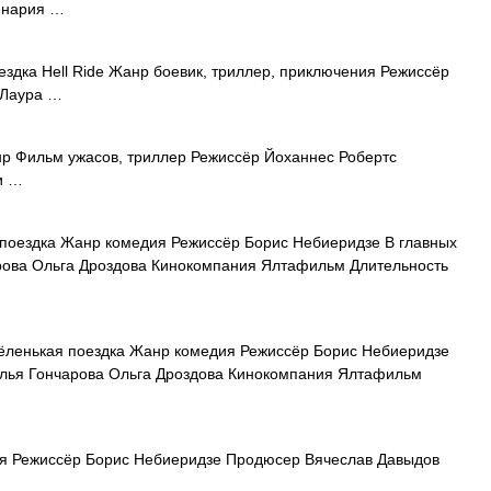
енария …
здка Hell Ride Жанр боевик, триллер, приключения Режиссёр
 Лаура …
нр Фильм ужасов, триллер Режиссёр Йоханнес Робертс
и …
поездка Жанр комедия Режиссёр Борис Небиеридзе В главных
рова Ольга Дроздова Кинокомпания Ялтафильм Длительность
ленькая поездка Жанр комедия Режиссёр Борис Небиеридзе
алья Гончарова Ольга Дроздова Кинокомпания Ялтафильм
 Режиссёр Борис Небиеридзе Продюсер Вячеслав Давыдов