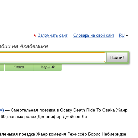
Запомнить сайт
Словарь на свой сайт
RU
едии на Академике
Найти!
Книги
Игры ⚽
м)
— Смертельная поездка в Осаку Death Ride To Osaka Жанр
160;главных ролях Дженнифер Джейсон Ли …
ленькая поездка Жанр комедия Режиссёр Борис Небиеридзе