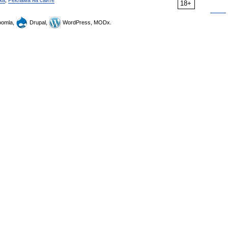
ка
,
Реклама на сайте
18+
omla,
Drupal,
WordPress, MODx.