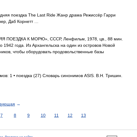
няя поездка The Last Ride Жанр драма Режиссёр Гарри
нер, Даб Корнетт …
 ПОЕЗДКА К МОРЮ», СССР, Ленфильм, 1978, цв., 88 мин.
 1942 года. Из Архангельска на один из островов Новой
ников, чтобы оборудовать продовольственные базы
мов: 1 • поездка (27) Словарь синонимов ASIS. В.Н. Тришин.
дующая
→
7
8
9
10
11
12
13