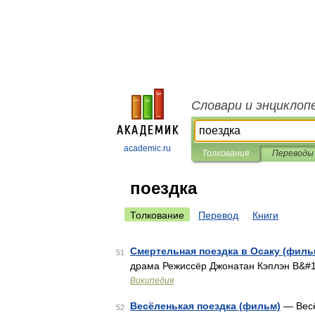
Словари и энциклоп
academic.ru
Толкования
Переводы
поездка
Толкование
Перевод
Книги
Смертельная поездка в Осаку (филь
51
драма Режиссёр Джонатан Кэплэн В&#
Википедия
Весёленькая поездка (фильм)
— Весё
52