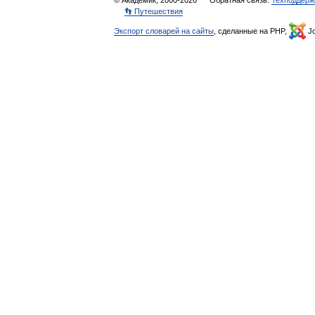
© Академик, 2000-2026
Обратная связь:
Техподдерж
👣 Путешествия
Экспорт словарей на сайты
, сделанные на PHP,
Jo