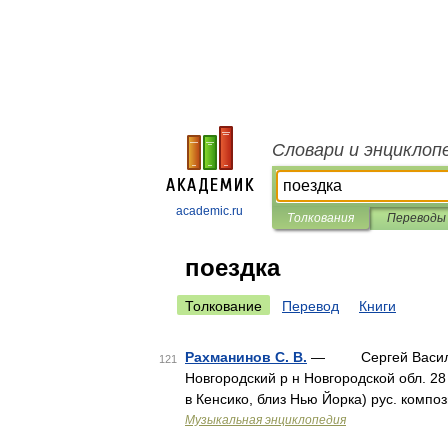
Словари и энциклоп
academic.ru
Толкования
Переводы
поездка
Толкование
Перевод
Книги
Рахманинов С. В.
— Сергей Васильеви
121
Новгородский р н Новгородской обл. 28
в Кенсико, близ Нью Йорка) рус. компо
Музыкальная энциклопедия