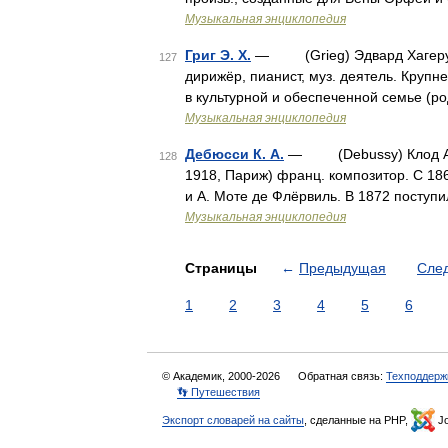
Музыкальная энциклопедия
Григ Э. Х.
— (Grieg) Эдвард Хагеруп (1
127
дирижёр, пианист, муз. деятель. Крупн
в культурной и обеспеченной семье (р
Музыкальная энциклопедия
Дебюсси К. А.
— (Debussy) Клод Ашиль
128
1918, Париж) франц. композитор. С 186
и А. Моте де Флёрвиль. В 1872 поступ
Музыкальная энциклопедия
Страницы
←
Предыдущая
Сле
1
2
3
4
5
6
© Академик, 2000-2026
Обратная связь:
Техподдерж
👣 Путешествия
Экспорт словарей на сайты
, сделанные на PHP,
Jo