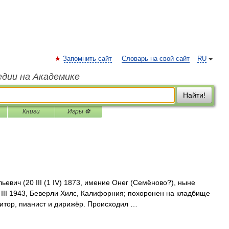
Запомнить сайт
Словарь на свой сайт
RU
едии на Академике
Найти!
Книги
Игры ⚽
ч (20 III (1 IV) 1873, имение Онег (Семёново?), ныне
 III 1943, Беверли Хилс, Калифорния; похоронен на кладбище
зитор, пианист и дирижёр. Происходил …