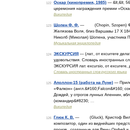
Оскар (кинопремия, 1985)
— &lt;&lt; 
122
церемония награждения премии «Оск
Википедия
Шопен Ф. Ф.
— (Chopin, Szopen) Фриде
123
Желязова Воля, близ Варшавы 17 X 184
Николб (Миколая) Шопена, участника П
Музыкальная энциклопедия
ЭКСКУРСИЯ
— (лат., от excurrere дел
124
удовольствия. Словарь иностранных сло
ЭКСКУРСИЯ лат. excursio, от excurere,
Словарь иностранных слов русского языка
Аполлон-15 (работа на Луне)
— Прило
125
«Фалкон» (англ.&#160;Falcon&#160; со
Дождей, у отрогов лунных Апеннин, вб
(командир&#8230; …
Википедия
Глюк К. В.
— (Gluck), Кристоф Виллиба
126
композитор, один из виднейших предст
произв., созданные для Вены Орфей и 