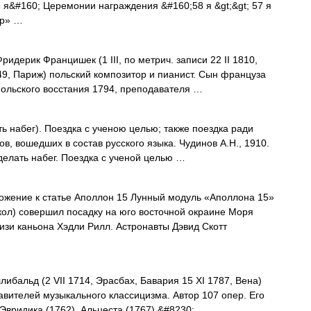
56 я&#160; Церемонии награждения &#160;58 я &gt;&gt; 57 я
ар» …
рик Францишек (1 III, по метрич. записи 22 II 1810,
9, Париж) польский композитор и пианист. Сын француза
ольского восстания 1794, преподавателя …
ать набег). Поездка с ученою целью; также поездка ради
в, вошедших в состав русского языка. Чудинов А.Н., 1910.
 делать набег. Поездка с ученой целью …
жение к статье Аполлон 15 Лунный модуль «Аполлона 15»
кол) совершил посадку на юго восточной окраине Моря
лизи каньона Хэдли Рилл. Астронавты Дэвид Скотт
льд (2 VII 1714, Эрасбах, Бавария 15 XI 1787, Вена)
авителей музыкального классицизма. Автор 107 опер. Его
Эвридика (1762), Альцеста (1767),&#8230; …