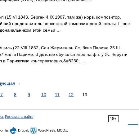
5 VI 1843, Берген 4 IX 1907, там же) норв. композитор,
ейший представитель норвежской композиторской школы. Г. рос
одоначальником этой семьи …
 (22 VIII 1862, Сен Жермен ан Ле, близ Парижа 25 III
7 жил в Париже. В детстве обучался игре на фп. у Ж. Черутти
ил в Парижскую консерваторию,&#8230; …
дующая
→
7
8
9
10
11
12
13
ка
,
Реклама на сайте
18+
omla,
Drupal,
WordPress, MODx.