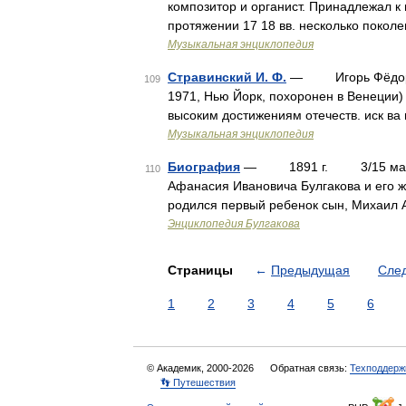
композитор и органист. Принадлежал к
протяжении 17 18 вв. несколько поколе
Музыкальная энциклопедия
Стравинский И. Ф.
— Игорь Фёдорович
109
1971, Нью Йорк, похоронен в Венеции)
высоким достижениям отечеств. иск ва 
Музыкальная энциклопедия
Биография
— 1891 г. 3/15 мая* в 
110
Афанасия Ивановича Булгакова и его ж
родился первый ребенок сын, Михаил 
Энциклопедия Булгакова
Страницы
←
Предыдущая
Сле
1
2
3
4
5
6
© Академик, 2000-2026
Обратная связь:
Техподдерж
👣 Путешествия