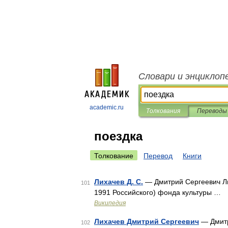
Словари и энциклоп
academic.ru
Толкования
Переводы
поездка
Толкование
Перевод
Книги
Лихачев Д. С.
— Дмитрий Сергеевич Ли
101
1991 Российского) фонда культуры …
Википедия
Лихачев Дмитрий Сергеевич
— Дмитр
102