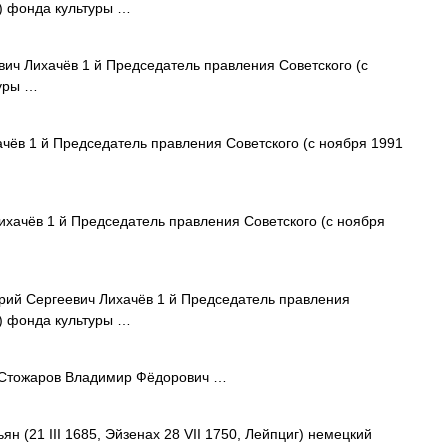
о) фонда культуры …
ич Лихачёв 1 й Председатель правления Советского (с
туры …
ёв 1 й Председатель правления Советского (с ноября 1991
хачёв 1 й Председатель правления Советского (с ноября
ий Сергеевич Лихачёв 1 й Председатель правления
о) фонда культуры …
тожаров Владимир Фёдорович …
21 III 1685, Эйзенах 28 VII 1750, Лейпциг) немецкий