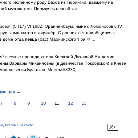
 многочисленному роду Бахов из Тюрингии, давшему на
ний музыкантов. Пользуясь славой как …
 (5 (17) VI 1882; Ораниенбаум, ныне г. Ломоносов 6 IV
 рус. композитор и дирижёр. С ранних лет приобщился к
в доме отца певца (бас) Мариинского т ра Ф …
семье преподавателя Киевской Духовной Академии
ены Варвары Михайловны (в девичестве Покровской) в Киеве
Афанасьевич Булгаков. Место&#8230; …
дующая
→
7
8
9
10
11
12
13
ка
,
Реклама на сайте
18+