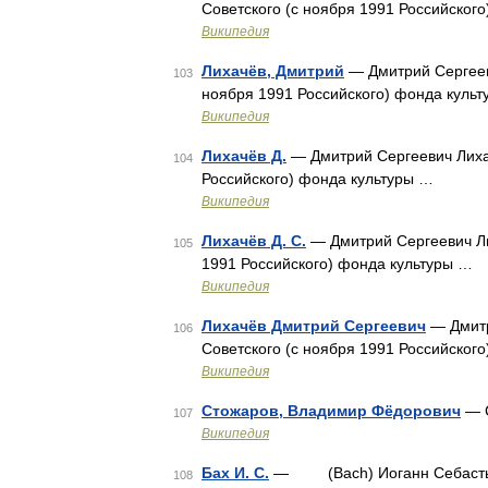
Советского (с ноября 1991 Российског
Википедия
Лихачёв, Дмитрий
— Дмитрий Сергеев
103
ноября 1991 Российского) фонда куль
Википедия
Лихачёв Д.
— Дмитрий Сергеевич Лихач
104
Российского) фонда культуры …
Википедия
Лихачёв Д. С.
— Дмитрий Сергеевич Ли
105
1991 Российского) фонда культуры …
Википедия
Лихачёв Дмитрий Сергеевич
— Дмитр
106
Советского (с ноября 1991 Российског
Википедия
Стожаров, Владимир Фёдорович
— С
107
Википедия
Бах И. С.
— (Bach) Иоганн Себастьян (
108