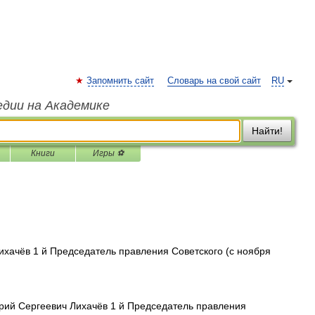
Запомнить сайт
Словарь на свой сайт
RU
едии на Академике
Найти!
Книги
Игры ⚽
хачёв 1 й Председатель правления Советского (с ноября
ий Сергеевич Лихачёв 1 й Председатель правления