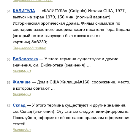
Энциклопедия Кольера
КАЛИГУЛА
— «КАЛИГУЛА» (Caligula) Италия CША, 1977,
54
выпуск на экран 1979, 156 мин. (полный вариант).
Историческая эротическая драма. Фильм снимался по
сценарию известного американского писателя Гора Видала
(который потом вынужден был отказаться от
картины),&#8230; …
Энциклопедия кино
Библиотека
— У этого термина существуют и другие
55
значения, см. Библиотека (значения) …
Википедия
Жилище
— Дом в США Жилище&#160; сооружение, место,
56
в котором обитают …
Википедия
Склад
— У этого термина существуют и другие значения,
57
см. Склад (значения). Эту статью следует викифицировать.
Пожалуйста, оформите её согласно правилам оформления
статей …
Википедия