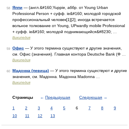
Яппи
— (англ.&#160;Yuppie, аббр. от Young Urban
58
Professional Person + суфф. ie&#160; молодой городской
профессиональный человек[1][2]; иногда встречается
вольное толкование от Young, UPwardly mobile Professional
+ суфф. ie&#160; молодой поднимающийся&#8230; …
Википедия
Офис
— У этого термина существуют и другие значения,
59
см. Офис (значения). Главная контора Deutsche Bank (Ф …
Википедия
Мадонна (певица)
— У этого термина существуют и другие
60
значения, см. Мадонна. Мадонна Madonna …
Википедия
Страницы
←
Предыдущая
Следующая
→
1
2
3
4
5
6
7
8
9
10
11
12
13