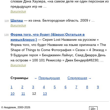
словам Дэна Хаузера, «на самом деле ни один персонаж из
предыдущих игр не …
Википедия
Шалаш
— из сена. Белгородская область. 2009 г …
119
Википедия
Форма того, что будет (&laquo;Остаться в
120
живых&raquo;)
— Серия Lost Название на русском =
Форма того, что будет Название на языке оригинала = The
Shape of Things to Come Фотография = Сезон = 4 Эпизод =
9 Будущее героя = Бенджамин Лайнус, Саид Джарра День
на острове = 100 101 Режиссёр = Джек Бендер&#8230; …
Википедия
Страницы
←
Предыдущая
Следующая
→
1
2
3
4
5
6
7
8
9
10
11
12
13
© Академик, 2000-2026
18+