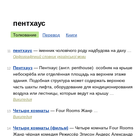
пентхаус
Толкование
Перевод
Книги
пентхаус
— іменник чоловічого роду надбудова на даху …
11
Орфографічний словник української мови
Пентхауз
— Пентхаус (англ. penthouse) особняк на крыше
12
небоскрёба или отделённая площадь на верхнем этаже
здания. Подобная структура может содержать верхнюю
часть шахты лифта, оборудование для кондиционирования
воздуха или лестницы, которые ведут на крышу …
Википедия
Четыре комнаты
— Four Rooms Жанр …
13
Википедия
Четыре комнаты (фильм)
— Четыре комнаты Four Rooms
14
Жанр чёрная комедия Режиссёр Элисон Андерс Александр