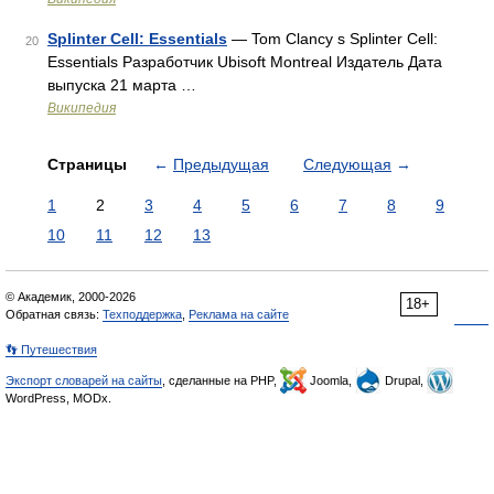
Splinter Cell: Essentials
— Tom Clancy s Splinter Cell:
20
Essentials Разработчик Ubisoft Montreal Издатель Дата
выпуска 21 марта …
Википедия
Страницы
←
Предыдущая
Следующая
→
1
2
3
4
5
6
7
8
9
10
11
12
13
© Академик, 2000-2026
18+
Обратная связь:
Техподдержка
,
Реклама на сайте
👣 Путешествия
Экспорт словарей на сайты
, сделанные на PHP,
Joomla,
Drupal,
WordPress, MODx.