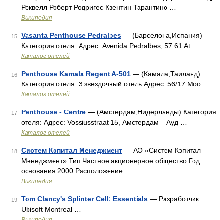
Роквелл Роберт Родригес Квентин Тарантино …
Википедия
Vasanta Penthouse Pedralbes
— (Барселона,Испания)
15
Категория отеля: Адрес: Avenida Pedralbes, 57 61 At …
Каталог отелей
Penthouse Kamala Regent A-501
— (Камала,Таиланд)
16
Категория отеля: 3 звездочный отель Адрес: 56/17 Moo …
Каталог отелей
Penthouse - Centre
— (Амстердам,Нидерланды) Категория
17
отеля: Адрес: Vossiusstraat 15, Амстердам – Ауд …
Каталог отелей
Систем Кэпитал Менеджмент
— АО «Систем Кэпитал
18
Менеджмент» Тип Частное акционерное общество Год
основания 2000 Расположение …
Википедия
Tom Clancy's Splinter Cell: Essentials
— Разработчик
19
Ubisoft Montreal …
Википедия