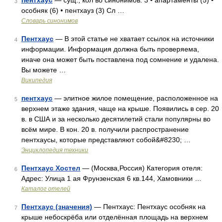
пентхаус
— сущ., кол во синонимов: 3 • апартаменты (5) •
3
особняк (6) • пентхауз (3) Сл …
Словарь синонимов
Пентхаус
— В этой статье не хватает ссылок на источники
4
информации. Информация должна быть проверяема,
иначе она может быть поставлена под сомнение и удалена.
Вы можете …
Википедия
пентхаус
— элитное жилое помещение, расположенное на
5
верхнем этаже здания, чаще на крыше. Появились в сер. 20
в. в США и за несколько десятилетий стали популярны во
всём мире. В кон. 20 в. получили распространение
пентхаусы, которые представляют собой&#8230; …
Энциклопедия техники
Пентхаус Хостел
— (Москва,Россия) Категория отеля:
6
Адрес: Улица 1 ая Фрунзенская 6 кв.144, Хамовники …
Каталог отелей
Пентхаус (значения)
— Пентхаус: Пентхаус особняк на
7
крыше небоскрёба или отделённая площадь на верхнем