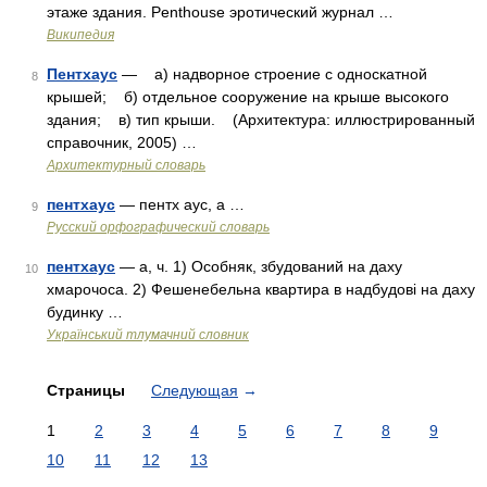
этаже здания. Penthouse эротический журнал …
Википедия
Пентхаус
— а) надворное строение с односкатной
8
крышей; б) отдельное сооружение на крыше высокого
здания; в) тип крыши. (Архитектура: иллюстрированный
справочник, 2005) …
Архитектурный словарь
пентхаус
— пентх аус, а …
9
Русский орфографический словарь
пентхаус
— а, ч. 1) Особняк, збудований на даху
10
хмарочоса. 2) Фешенебельна квартира в надбудові на даху
будинку …
Український тлумачний словник
Страницы
Следующая
→
1
2
3
4
5
6
7
8
9
10
11
12
13