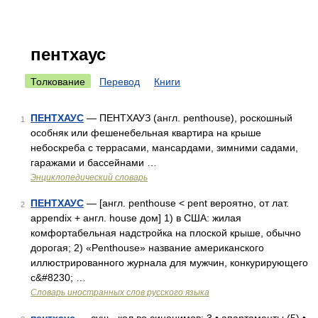
пентхаус
Толкование
Перевод
Книги
ПЕНТХАУС
— ПЕНТХАУЗ (англ. penthouse), роскошный
1
особняк или фешенебельная квартира на крыше
небоскреба с террасами, мансардами, зимними садами,
гаражами и бассейнами …
Энциклопедический словарь
ПЕНТХАУС
— [англ. penthouse < pent вероятно, от лат.
2
appendix + англ. house дом] 1) в США: жилая
комфортабельная надстройка на плоской крыше, обычно
дорогая; 2) «Penthouse» название американского
иллюстрированного журнала для мужчин, конкурирующего
с&#8230; …
Словарь иностранных слов русского языка