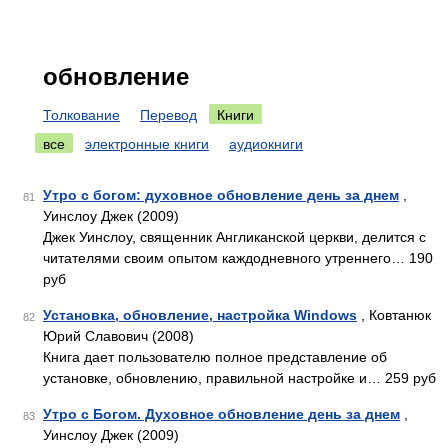
обновление
Толкование
Перевод
Книги
все
электронные книги
аудиокниги
Утро с богом: духовное обновление день за днем
,
81
Уинслоу Джек (2009)
Джек Уинслоу, священник Англиканской церкви, делится с
читателями своим опытом каждодневного утреннего… 190
руб
Установка, обновление, настройка Windows
, Ковтанюк
82
Юрий Славович (2008)
Книга дает пользователю полное представление об
установке, обновлению, правильной настройке и… 259 руб
Утро с Богом. Духовное обновление день за днем
,
83
Уинслоу Джек (2009)