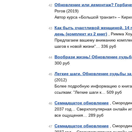
Обновление или демонтаж? Горбаче
42
Рогов (2019)
Автор курса «Большой транзит» – Кири
Как быть счастливой женщиной. 14 
43
день (комплект из 2 книг)
, Римма Хоу
Предлагаем вашему вниманию комплект 
шагов к новой жизни"… 336 руб
Вообрази жизнь! Обновление судьбы 
44
300 руб
Легкие шаги. Обновление судьбы за 2
45
(2012)
Более подробную информацию о книгах,
ссылкам: "Легкие шаги к… 509 руб
Семнадцатое обновление
, Смородин
46
2037 год… Сверхпопулярная онлайн иг
все ощущения… 289 руб
Семнадцатое обновление
, Смородин
47