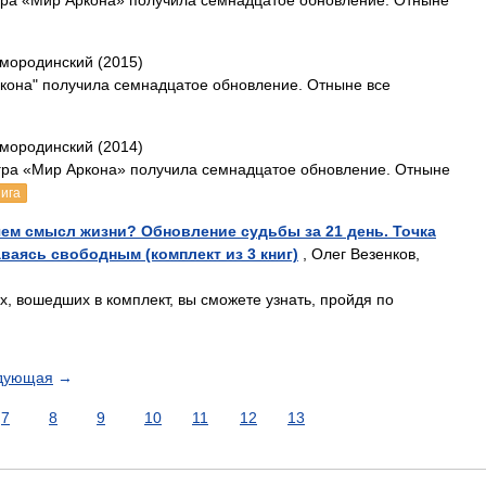
гра «Мир Аркона» получила семнадцатое обновление. Отныне
Смородинский (2015)
кона" получила семнадцатое обновление. Отныне все
Смородинский (2014)
гра «Мир Аркона» получила семнадцатое обновление. Отныне
нига
чем смысл жизни? Обновление судьбы за 21 день. Точка
аваясь свободным (комплект из 3 книг)
, Олег Везенков,
 вошедших в комплект, вы сможете узнать, пройдя по
дующая
→
7
8
9
10
11
12
13