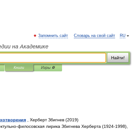
Запомнить сайт
Словарь на свой сайт
RU
едии на Академике
Найти!
Книги
Игры ⚽
ихотворения
, Херберт Збигнев (2019)
ктульно-филосовская лирика Збигнева Херберта (1924-1998),