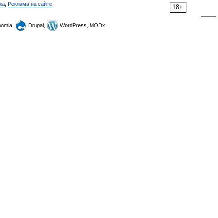
ка
,
Реклама на сайте
18+
omla,
Drupal,
WordPress, MODx.