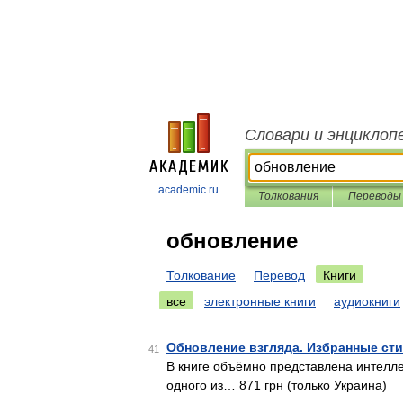
Словари и энциклоп
academic.ru
Толкования
Переводы
обновление
Толкование
Перевод
Книги
все
электронные книги
аудиокниги
Обновление взгляда. Избранные ст
41
В книге объёмно представлена интелле
одного из… 871 грн (только Украина)