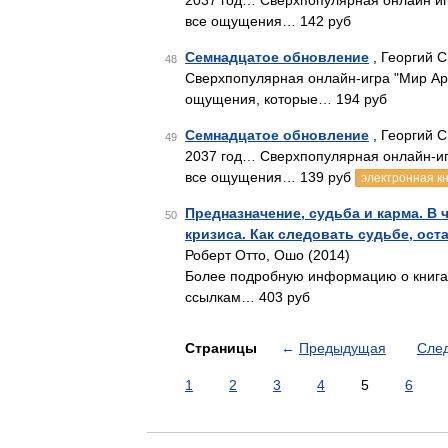
2037 год… Сверхпопулярная онлайн и
все ощущения… 142 руб
Семнадцатое обновление
, Георгий 
48
Сверхпопулярная онлайн-игра "Мир Ар
ощущения, которые… 194 руб
Семнадцатое обновление
, Георгий 
49
2037 год… Сверхпопулярная онлайн-и
все ощущения… 139 руб
электронная к
Предназначение, судьба и карма. В 
50
кризиса. Как следовать судьбе, ост
Роберт Отто, Ошо (2014)
Более подробную информацию о книгах,
ссылкам… 403 руб
Страницы
←
Предыдущая
Сле
1
2
3
4
5
6