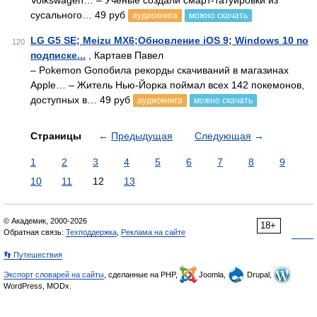
Volkswagen… – Ученые создали смарт-татуировки из
сусального… 49 руб
аудиокнига
можно скачать
LG G5 SE; Meizu MX6;Обновление iOS 9; Windows 10 по
120
подписке...
, Картаев Павел
– Pokemon Goпобила рекорды скачиваний в магазинах
Apple… – Житель Нью-Йорка поймал всех 142 покемонов,
доступных в… 49 руб
аудиокнига
можно скачать
Страницы
←
Предыдущая
Следующая
→
1
2
3
4
5
6
7
8
9
10
11
12
13
© Академик, 2000-2026
18+
Обратная связь:
Техподдержка
,
Реклама на сайте
👣 Путешествия
Экспорт словарей на сайты
, сделанные на PHP,
Joomla,
Drupal,
WordPress, MODx.