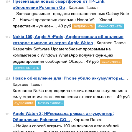
Презентация новых смартфонов от TP-Link,
116
обновление Pokemon Go
, Картаев Павел
– Samsungначинает продажи восстановленных Galaxy Note
7 – Huawei представил флагман Honor V9 – Xiaomi
представил «умное»… 49 руб
аудиокнига
можно скачать
Nokia 150; Apple AirPods; Appleотозвала обновление,
117
которое вывело из строя Apple Watch
, Картаев Павел
Kaspersky Software Updaterобновит программы на
компьютере с Windows WhatsApp получит функцию
редактирования сообщений Обзор… 49 руб
аудиокнига
можно скачать
Новое обновление для IPhone убило аккумуляторы...
,
118
Картаев Павел
Компания Nokia подтвердила окончательное вступление в
силу стратегического соглашения относительно ее… 49 руб
аудиокнига
можно скачать
Apple Watch 2; HPпоказала рюкзак-аккумулятор;
119
Обновление Pokemon GO...
, Картаев Павел
– Найден способ вскрыть 100 миллионов автомобилей