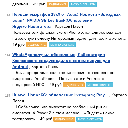
двойной… 49 руб
аудиокнига
можно скачать
Первый смартфон 18х9 от Asus; Новости «Звездных
113
войн"; NVIDIA Strikes Back;Обновление
Яндекс.Навигатора
, Картаев Павел
Пользователи флагманского iPhone X начали жаловаться
на зеленую полоску Интересный гаджет для тех, кто хочет…
49 руб
аудиокнига
можно скачать
WhatsAppполучил обновление, Лаборатория
114
Касперского предупредила о новом вирусе для
Android
, Картаев Павел
– Была представленная третья версия отечественного
смартфона YotaPhone – Пользователи Android с
поддержкой NFC… 49 руб
аудиокнига
можно скачать
Huawei Honor 6С; обновление Instagram; Prey...
, Картаев
115
Павел
– LGобъявила, что выпустит на глобальный рынок
смартфон X Power 2 в этом месяце – «Яндекс» начал
тестировать… 49 руб
аудиокнига
можно скачать