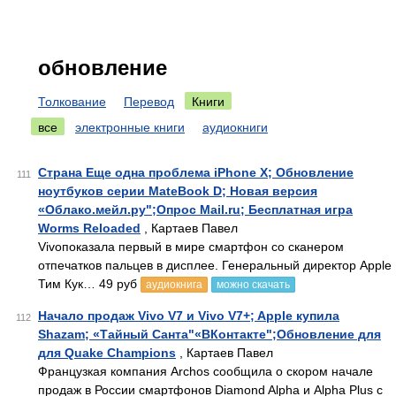
обновление
Толкование
Перевод
Книги
все
электронные книги
аудиокниги
Страна Еще одна проблема iPhone X; Обновление
111
ноутбуков серии MateBook D; Новая версия
«Облако.мейл.ру";Опрос Mail.ru; Бесплатная игра
Worms Reloaded
, Картаев Павел
Vivoпоказала первый в мире смартфон со сканером
отпечатков пальцев в дисплее. Генеральный директор Apple
Тим Кук… 49 руб
аудиокнига
можно скачать
Начало продаж Vivo V7 и Vivo V7+; Apple купила
112
Shazam; «Тайный Санта"«ВКонтакте";Обновление для
для Quake Champions
, Картаев Павел
Французкая компания Archos сообщила о скором начале
продаж в России смартфонов Diamond Alpha и Alpha Plus с