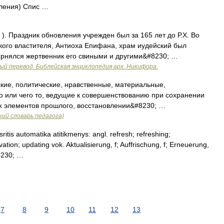
вления) Спис …
). Праздник обновления учрежден был за 165 лет до Р.Х. Во
кого властителя, Антиоха Епифана, храм иудейский был
ернялся жертвенник его свиными и другими&#8230; …
ый перевод. Библейская энциклопедия арх. Никифора.
кие, политические, нравственные, материальные,
то или чего то, ведущие к совершенствованию при сохранении
х элементов прошлого, восстановлении&#8230; …
ий словарь педагога)
itis automatika atitikmenys: angl. refresh; refreshing;
tion; updating vok. Aktualisierung, f; Auffrischung, f; Erneuerung,
#8230; …
7
8
9
10
11
12
13