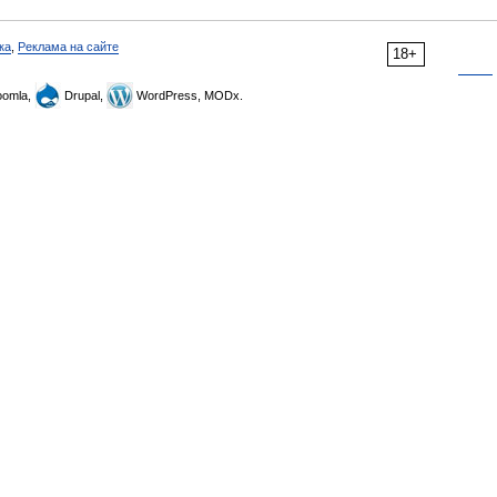
ка
,
Реклама на сайте
18+
omla,
Drupal,
WordPress, MODx.