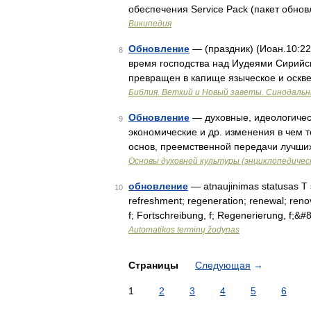
обеспечения Service Pack (пакет обно
Википедия
Обновление
— (праздник) (Иоан.10:22 
8
время господства над Иудеями Сирийс
превращен в капище языческое и оскв
Библия. Ветхий и Новый заветы. Синодальн
Обновление
— духовные, идеологичес
9
экономические и др. изменения в чем 
основ, преемственной передачи лучши
Основы духовной культуры (энциклопедическ
обновление
— atnaujinimas statusas T sr
10
refreshment; regeneration; renewal; renova
f; Fortschreibung, f; Regenerierung, f;&
Automatikos terminų žodynas
Страницы
Следующая
→
1
2
3
4
5
6