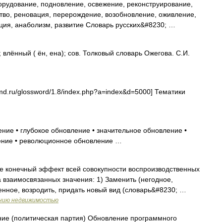
рудование, подновление, освежение, реконструирование,
тво, реновация, перерождение, возобновление, оживление,
ция, анаболизм, развитие Словарь русских&#8230; …
лённый ( ён, ена); сов. Толковый словарь Ожегова. С.И.
md.ru/glossword/1.8/index.php?a=index&d=5000] Тематики
ние • глубокое обновление • значительное обновление •
ение • революционное обновление …
 конечный эффект всей совокупности воспроизводственных
взаимосвязанных значения: 1) Заменить (негодное,
енное, возродить, придать новый вид (словарь&#8230; …
ению недвижимостью
е (политическая партия) Обновление программного