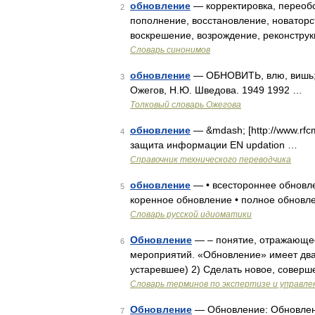
обновление
— корректировка, переобо
2
пополнение, восстановление, новаторс
воскрешение, возрождение, реконструк
Словарь синонимов
обновление
— ОБНОВИТЬ, влю, вишь; в
3
Ожегов, Н.Ю. Шведова. 1949 1992 …
Толковый словарь Ожегова
обновление
— &mdash; [http://www.rfc
4
защита информации EN updation …
Справочник технического переводчика
обновление
— • всестороннее обновле
5
коренное обновление • полное обновл
Словарь русской идиоматики
Обновление
— – понятие, отражающее
6
мероприятий. «Обновление» имеет два 
устаревшее) 2) Сделать новое, соверш
Словарь терминов по экспертизе и управл
Обновление
— Обновление: Обновлени
7