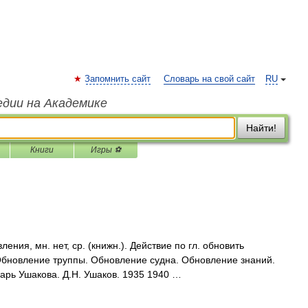
Запомнить сайт
Словарь на свой сайт
RU
едии на Академике
Найти!
Книги
Игры ⚽
ия, мн. нет, ср. (книжн.). Действие по гл. обновить
Обновление труппы. Обновление судна. Обновление знаний.
арь Ушакова. Д.Н. Ушаков. 1935 1940 …