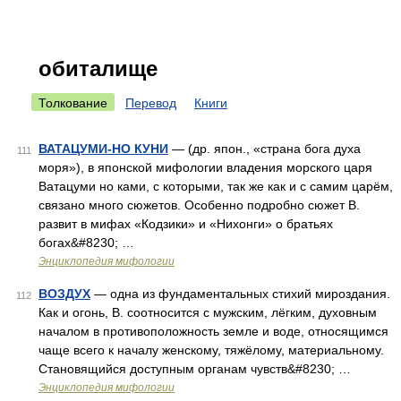
обиталище
Толкование
Перевод
Книги
ВАТАЦУМИ-НО КУНИ
— (др. япон., «страна бога духа
111
моря»), в японской мифологии владения морского царя
Ватацуми но ками, с которыми, так же как и с самим царём,
связано много сюжетов. Особенно подробно сюжет В.
развит в мифах «Кодзики» и «Нихонги» о братьях
богах&#8230; …
Энциклопедия мифологии
ВОЗДУХ
— одна из фундаментальных стихий мироздания.
112
Как и огонь, В. соотносится с мужским, лёгким, духовным
началом в противоположность земле и воде, относящимся
чаще всего к началу женскому, тяжёлому, материальному.
Становящийся доступным органам чувств&#8230; …
Энциклопедия мифологии