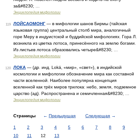
за&#8230; …
Энциклопедия мифологии
ЛОЙСАОМОНГ
— в мифологии шанов Бирмы (тайская
119
языковая группа) центральный столб мира, аналогичный
горе Меру в индуистской и буддийской мифологиях. Гора Л.
возникла из цветка лотоса, принесённого на землю богами.
Из листьев лотоса образовались четыре&#8230; …
Энциклопедия мифологии
ЛОКА
— (др. инд. Loká, «мир», «свет»), в индийской
120
космологии и мифологии обозначение мира как составной
части вселенной. Наиболее популярна концепция
вселенной как трёх миров трилока: небо, земля, подземное
царство (ад). Распространена и семичленная&#8230; …
Энциклопедия мифологии
Страницы
←
Предыдущая
Следующая
→
1
2
3
4
5
6
7
8
9
10
11
12
13