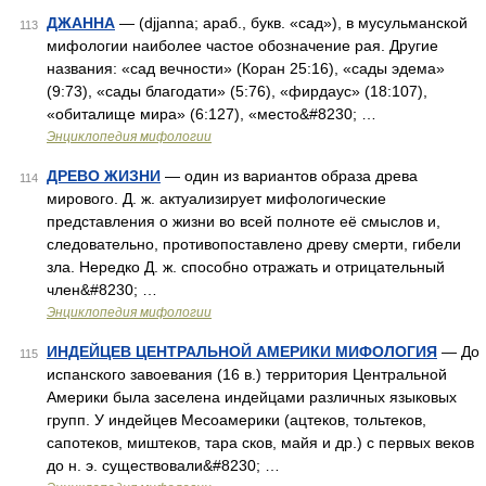
ДЖАННА
— (djjanna; араб., букв. «сад»), в мусульманской
113
мифологии наиболее частое обозначение рая. Другие
названия: «сад вечности» (Коран 25:16), «сады эдема»
(9:73), «сады благодати» (5:76), «фирдаус» (18:107),
«обиталище мира» (6:127), «место&#8230; …
Энциклопедия мифологии
ДРЕВО ЖИЗНИ
— один из вариантов образа древа
114
мирового. Д. ж. актуализирует мифологические
представления о жизни во всей полноте её смыслов и,
следовательно, противопоставлено древу смерти, гибели
зла. Нередко Д. ж. способно отражать и отрицательный
член&#8230; …
Энциклопедия мифологии
ИНДЕЙЦЕВ ЦЕНТРАЛЬНОЙ АМЕРИКИ МИФОЛОГИЯ
— До
115
испанского завоевания (16 в.) территория Центральной
Америки была заселена индейцами различных языковых
групп. У индейцев Месоамерики (ацтеков, тольтеков,
сапотеков, миштеков, тара сков, майя и др.) с первых веков
до н. э. существовали&#8230; …