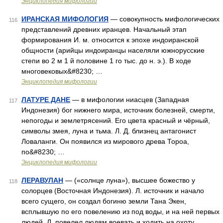
Энциклопедия мифологии
ИРАНСКАЯ МИФОЛОГИЯ
— совокупность мифологических
116
представлений древних иранцев. Начальный этап
формирования И. м. относится к эпохе индоиранской
общности (арийцы индоиранцы населяли южнорусские
степи во 2 м 1 й половине 1 го тыс. до н. э.). В ходе
многовековых&#8230; …
Энциклопедия мифологии
ЛАТУРЕ ДАНЕ
— в мифологии ниасцев (Западная
117
Индонезия) бог нижнего мира, источник болезней, смерти,
непогоды и землетрясений. Его цвета красный и чёрный,
символы змея, луна и тьма. Л. Д. близнец антагонист
Ловаланги. Он появился из мирового древа Тороа,
по&#8230; …
Энциклопедия мифологии
ЛЕРАВУЛАН
— («солнце луна»), высшее божество у
118
солорцев (Восточная Индонезия). Л. источник и начало
всего сущего, он создал богиню земли Тана Экен,
всплывшую по его повелению из под воды, и на ней первых
людей. Л. повелел людям воевать и ходить на охоту