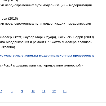
отова (2015)
ески неодновременных пути модернизации – модернизация
отова (2016)
ески неодновременных пути модернизации - модернизация
Мюллер Скотт, Соупер Марк Эдуард, Сосински Барри (2009)
книга Модернизация и ремонт ПК Скотта Мюллера являлась
 Украина)
иокультурные аспекты модернизационных процессов в
сийской модернизации как чередование имперской и
7
8
9
10
11
12
13