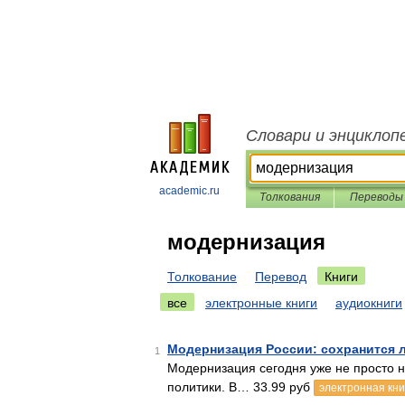
Словари и энциклоп
academic.ru
Толкования
Переводы
модернизация
Толкование
Перевод
Книги
все
электронные книги
аудиокниги
Модернизация России: сохранится л
1
Модернизация сегодня уже не просто н
политики. В… 33.99 руб
электронная кни