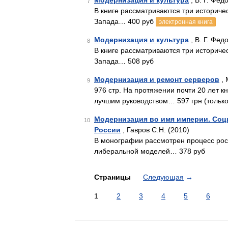
Модернизация и культура
, В. Г. Фед
7
В книге рассматриваются три историч
Запада… 400 руб
электронная книга
Модернизация и культура
, В. Г. Фед
8
В книге рассматриваются три историч
Запада… 508 руб
Модернизация и ремонт серверов
, 
9
976 стр. На протяжении почти 20 лет 
лучшим руководством… 597 грн (только
Модернизация во имя империи. Соц
10
России
, Гавров С.Н. (2010)
В монографии рассмотрен процесс рос
либеральной моделей… 378 руб
Страницы
Следующая
→
1
2
3
4
5
6