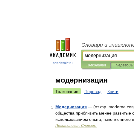
Словари и энциклоп
academic.ru
Толкования
Переводы
модернизация
Толкование
Перевод
Книги
Модернизация
— (от фр. moderne сов
1
общества приблизить менее развитые с
использованием опыта, на­копленного
Политология. Словарь.