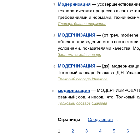
Модернизация
— усовершенствование
7
технологических процессов в соответс
требованиями и нормами, техническими
Словарь бизнес-терминов
МОДЕРНИЗАЦИЯ
— (от греч. moderne
8
объекта, приведение его в соответств
условиями, показателями качества. М
Экономический словарь
МОДЕРНИЗАЦИЯ
— [дэ], модернизаци, 
9
Толковый словарь Ушакова. Д.Н. Ушако
Толковый словарь Ушакова
модернизация
— МОДЕРНИЗИРОВАТЬ [д
10
ованный; сов. и несов., что. Толковый
Толковый словарь Ожегова
Страницы
Следующая
→
1
2
3
4
5
6