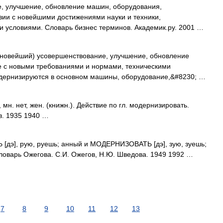
, улучшение, обновление машин, оборудования,
твии с новейшими достижениями науки и техники,
 условиями. Словарь бизнес терминов. Академик.ру. 2001 …
 новейший) усовершенствование, улучшение, обновление
ие с новыми требованиями и нормами, техническими
одернизируются в основном машины, оборудование,&#8230; …
мн. нет, жен. (книжн.). Действие по гл. модернизировать.
в. 1935 1940 …
э], рую, руешь; анный и МОДЕРНИЗОВАТЬ [дэ], зую, зуешь;
 словарь Ожегова. С.И. Ожегов, Н.Ю. Шведова. 1949 1992 …
7
8
9
10
11
12
13