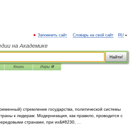
Запомнить сайт
Словарь на свой сайт
RU
едии на Академике
Найти!
Книги
Игры ⚽
ременный) стремление государства, политической системы
траны к лиде­рам. Модернизация, как правило, проводится с
 передовыми странами, при их&#8230; …