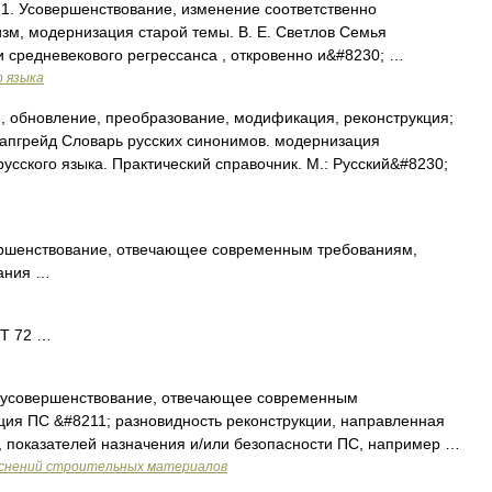
f. 1. Усовершенствование, изменение соответственно
зм, модернизация старой темы. В. Е. Светлов Семья
еи средневекового регрессанса , откровенно и&#8230; …
о языка
 обновление, преобразование, модификация, реконструкция;
апгрейд Словарь русских синонимов. модернизация
сского языка. Практический справочник. М.: Русский&#8230;
ршенствование, отвечающее современным требованиям,
вания …
Т 72 …
 усовершенствование, отвечающее современным
ия ПС &#8211; разновидность реконструкции, направленная
, показателей назначения и/или безопасности ПС, например …
яснений строительных материалов