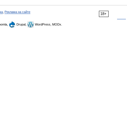
ка
,
Реклама на сайте
18+
omla,
Drupal,
WordPress, MODx.