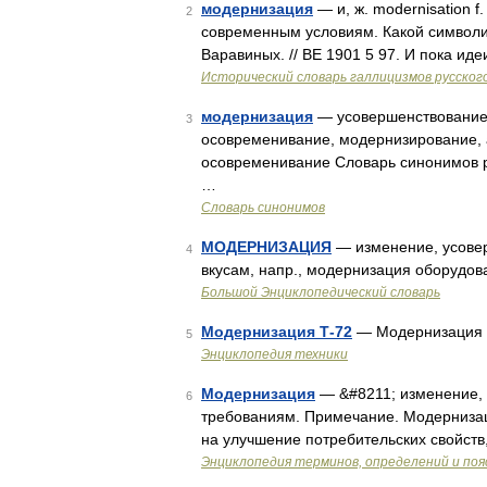
модернизация
— и, ж. modernisation 
2
современным условиям. Какой символи
Варавиных. // ВЕ 1901 5 97. И пока ид
Исторический словарь галлицизмов русског
модернизация
— усовершенствование,
3
осовременивание, модернизирование, 
осовременивание Словарь синонимов ру
…
Словарь синонимов
МОДЕРНИЗАЦИЯ
— изменение, усове
4
вкусам, напр., модернизация оборудо
Большой Энциклопедический словарь
Модернизация Т-72
— Модернизация 
5
Энциклопедия техники
Модернизация
— &#8211; изменение,
6
требованиям. Примечание. Модернизац
на улучшение потребительских свойств
Энциклопедия терминов, определений и по