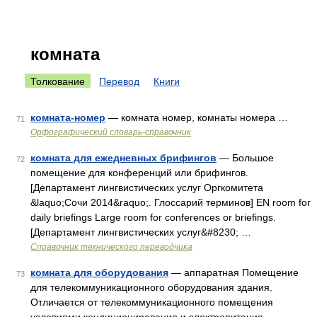
комната
Толкование
Перевод
Книги
комната-номер
— комната номер, комнаты номера …
71
Орфографический словарь-справочник
комната для ежедневных брифингов
— Большое
72
помещение для конференций или брифингов.
[Департамент лингвистических услуг Оргкомитета
&laquo;Сочи 2014&raquo;. Глоссарий терминов] EN room for
daily briefings Large room for conferences or briefings.
[Департамент лингвистических услуг&#8230; …
Справочник технического переводчика
комната для оборудования
— аппаратная Помещение
73
для телекоммуникационного оборудования здания.
Отличается от телекоммуникационного помещения