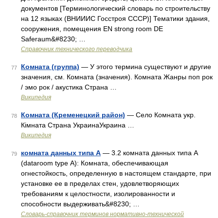
документов [Терминологический словарь по строительству
на 12 языках (ВНИИИС Госстроя СССР)] Тематики здания,
сооружения, помещения EN strong room DE
Saferaum&#8230; …
Справочник технического переводчика
Комната (группа)
— У этого термина существуют и другие
77
значения, см. Комната (значения). Комната Жанры поп рок
/ эмо рок / акустика Страна …
Википедия
Комната (Кременецкий район)
— Село Комната укр.
78
Кімната Страна УкраинаУкраина …
Википедия
комната данных типа A
— 3.2 комната данных типа A
79
(dataroom type А): Комната, обеспечивающая
огнестойкость, определенную в настоящем стандарте, при
установке ее в пределах стен, удовлетворяющих
требованиям к целостности, изолированности и
способности выдерживать&#8230; …
Словарь-справочник терминов нормативно-технической