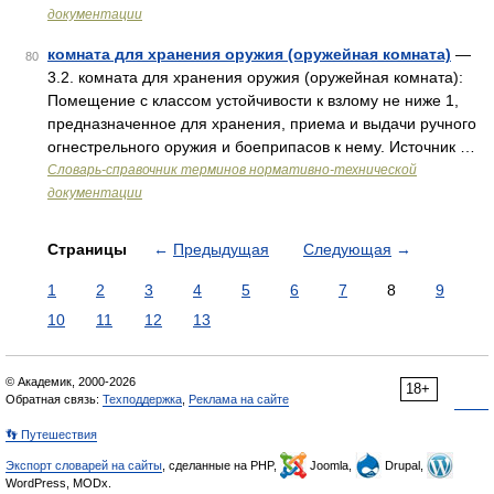
документации
комната для хранения оружия (оружейная комната)
—
80
3.2. комната для хранения оружия (оружейная комната):
Помещение с классом устойчивости к взлому не ниже 1,
предназначенное для хранения, приема и выдачи ручного
огнестрельного оружия и боеприпасов к нему. Источник …
Словарь-справочник терминов нормативно-технической
документации
Страницы
←
Предыдущая
Следующая
→
1
2
3
4
5
6
7
8
9
10
11
12
13
© Академик, 2000-2026
18+
Обратная связь:
Техподдержка
,
Реклама на сайте
👣 Путешествия
Экспорт словарей на сайты
, сделанные на PHP,
Joomla,
Drupal,
WordPress, MODx.