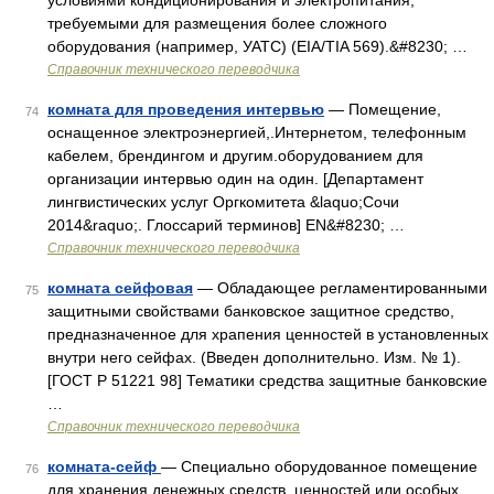
условиями кондиционирования и электропитания,
требуемыми для размещения более сложного
оборудования (например, УАТС) (EIA/TIA 569).&#8230; …
Справочник технического переводчика
комната для проведения интервью
— Помещение,
74
оснащенное электроэнергией,.Интернетом, телефонным
кабелем, брендингом и другим.оборудованием для
организации интервью один на один. [Департамент
лингвистических услуг Оргкомитета &laquo;Сочи
2014&raquo;. Глоссарий терминов] EN&#8230; …
Справочник технического переводчика
комната сейфовая
— Обладающее регламентированными
75
защитными свойствами банковское защитное средство,
предназначенное для храпения ценностей в установленных
внутри него сейфах. (Введен дополнительно. Изм. № 1).
[ГОСТ Р 51221 98] Тематики средства защитные банковские
…
Справочник технического переводчика
комната-сейф
— Специально оборудованное помещение
76
для хранения денежных средств, ценностей или особых