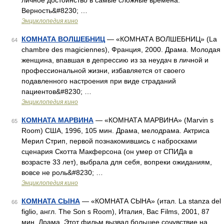
личное достоинство в самые сложные времена.
Верность&#8230; …
Энциклопедия кино
КОМНАТА ВОЛШЕБНИЦ
— «КОМНАТА ВОЛШЕБНИЦ» (La
64
chambre des magiciennes), Франция, 2000. Драма. Молодая
женщина, впавшая в депрессию из за неудач в личной и
профессиональной жизни, избавляется от своего
подавленного настроения при виде страданий
пациентов&#8230; …
Энциклопедия кино
КОМНАТА МАРВИНА
— «КОМНАТА МАРВИНА» (Marvin s
65
Room) CША, 1996, 105 мин. Драма, мелодрама. Актриса
Мерил Стрип, первой познакомившись с набросками
сценария Скотта Макферсона (он умер от СПИДа в
возрасте 33 лет), выбрала для себя, вопреки ожиданиям,
вовсе не роль&#8230; …
Энциклопедия кино
КОМНАТА СЫНА
— «КОМНАТА СЫНА» (итал. La stanza del
66
figlio, англ. The Son s Room), Италия, Bac Films, 2001, 87
мин. Драма. Этот фильм вызвал большее сочувствие на