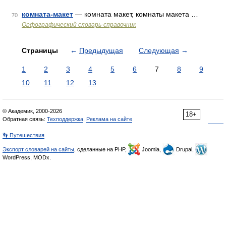
комната-макет
— комната макет, комнаты макета …
70
Орфографический словарь-справочник
Страницы
←
Предыдущая
Следующая
→
1
2
3
4
5
6
7
8
9
10
11
12
13
© Академик, 2000-2026
18+
Обратная связь:
Техподдержка
,
Реклама на сайте
👣 Путешествия
Экспорт словарей на сайты
, сделанные на PHP,
Joomla,
Drupal,
WordPress, MODx.