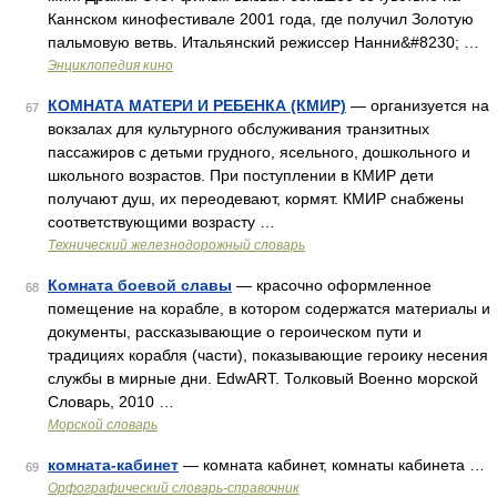
Каннском кинофестивале 2001 года, где получил Золотую
пальмовую ветвь. Итальянский режиссер Нанни&#8230; …
Энциклопедия кино
КОМНАТА МАТЕРИ И РЕБЕНКА (КМИР)
— организуется на
67
вокзалах для культурного обслуживания транзитных
пассажиров с детьми грудного, ясельного, дошкольного и
школьного возрастов. При поступлении в КМИР дети
получают душ, их переодевают, кормят. КМИР снабжены
соответствующими возрасту …
Технический железнодорожный словарь
Комната боевой славы
— красочно оформленное
68
помещение на корабле, в котором содержатся материалы и
документы, рассказывающие о героическом пути и
традициях корабля (части), показывающие героику несения
службы в мирные дни. EdwART. Толковый Военно морской
Словарь, 2010 …
Морской словарь
комната-кабинет
— комната кабинет, комнаты кабинета …
69
Орфографический словарь-справочник