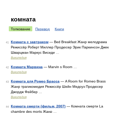
комната
Толкование
Перевод
Книги
Комната с завтраком
— Bed Breakfast Жанр мелодрама
41
Режиссёр Роберт Миллер Продюсер Эрик Паркинсон Джек
Шварцман Маркус Висиди …
Википедия
Комната Марвина
— Marvin s Room …
42
Википедия
Комната для Ромео Брасса
— A Room for Romeo Brass
43
Жанр трагикомедия Режиссёр Шейн Медоуз Продюсер
Джордж Фейбер …
Википедия
Комната смерти (фильм, 2007)
— Комната смерти La
44
chambre des morts Жанр …