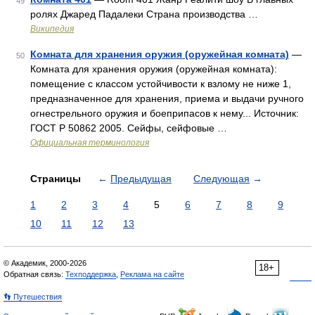
49
ролях Джаред Падалеки Страна производства …
Википедия
Комната для хранения оружия (оружейная комната)
—
50
Комната для хранения оружия (оружейная комната):
помещение с классом устойчивости к взлому не ниже 1,
предназначенное для хранения, приема и выдачи ручного
огнестрельного оружия и боеприпасов к нему... Источник:
ГОСТ Р 50862 2005. Сейфы, сейфовые …
Официальная терминология
Страницы
←
Предыдущая
Следующая
→
1
2
3
4
5
6
7
8
9
10
11
12
13
© Академик, 2000-2026
18+
Обратная связь:
Техподдержка
,
Реклама на сайте
👣 Путешествия