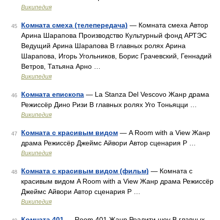
Википедия
Комната смеха (телепередача)
— Комната смеха Автор
45
Арина Шарапова Производство Культурный фонд АРТЭС
Ведущий Арина Шарапова В главных ролях Арина
Шарапова, Игорь Угольников, Борис Грачевский, Геннадий
Ветров, Татьяна Арно …
Википедия
Комната епископа
— La Stanza Del Vescovo Жанр драма
46
Режиссёр Дино Ризи В главных ролях Уго Тоньяцци …
Википедия
Комната с красивым видом
— A Room with a View Жанр
47
драма Режиссёр Джеймс Айвори Автор сценария Р …
Википедия
Комната с красивым видом (фильм)
— Комната с
48
красивым видом A Room with a View Жанр драма Режиссёр
Джеймс Айвори Автор сценария Р …
Википедия
Комната 401
— Room 401 Жанр Реалити шоу В главных