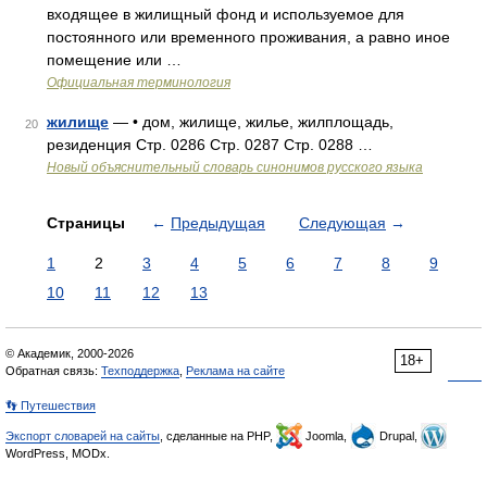
входящее в жилищный фонд и используемое для
постоянного или временного проживания, а равно иное
помещение или …
Официальная терминология
жилище
— • дом, жилище, жилье, жилплощадь,
20
резиденция Стр. 0286 Стр. 0287 Стр. 0288 …
Новый объяснительный словарь синонимов русского языка
Страницы
←
Предыдущая
Следующая
→
1
2
3
4
5
6
7
8
9
10
11
12
13
© Академик, 2000-2026
18+
Обратная связь:
Техподдержка
,
Реклама на сайте
👣 Путешествия
Экспорт словарей на сайты
, сделанные на PHP,
Joomla,
Drupal,
WordPress, MODx.