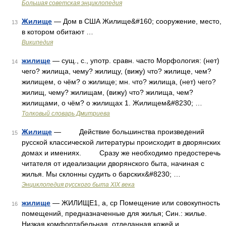
Большая советская энциклопедия
Жилище
— Дом в США Жилище&#160; сооружение, место,
13
в котором обитают …
Википедия
жилище
— сущ., с., употр. сравн. часто Морфология: (нет)
14
чего? жилища, чему? жилищу, (вижу) что? жилище, чем?
жилищем, о чём? о жилище; мн. что? жилища, (нет) чего?
жилищ, чему? жилищам, (вижу) что? жилища, чем?
жилищами, о чём? о жилищах 1. Жилищем&#8230; …
Толковый словарь Дмитриева
Жилище
— Действие большинства произведений
15
русской классической литературы происходит в дворянских
домах и имениях. Сразу же необходимо предостеречь
читателя от идеализации дворянского быта, начиная с
жилья. Мы склонны судить о барских&#8230; …
Энциклопедия русского быта XIX века
жилище
— ЖИЛИЩЕ1, а, ср Помещение или совокупность
16
помещений, предназначенные для жилья; Син.: жилье.
Низкая комфортабельная, отделанная кожей и