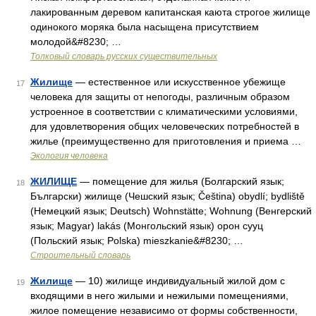
лакированным деревом капитанская каюта строгое жилище
одинокого моряка была насыщена присутствием
молодой&#8230; …
Толковый словарь русских существительных
Жилище
— естественное или искусственное убежище
17
человека для защиты от непогоды, различным образом
устроенное в соответствии с климатическими условиями,
для удовлетворения общих человеческих потребностей в
жилье (преимущественно для приготовления и приема …
Экология человека
ЖИЛИЩЕ
— помещение для жилья (Болгарский язык;
18
Български) жилище (Чешский язык; Čeština) obydlí; bydliště
(Немецкий язык; Deutsch) Wohnstätte; Wohnung (Венгерский
язык; Magyar) lakás (Монгольский язык) орон сууц
(Польский язык; Polska) mieszkanie&#8230; …
Строительный словарь
Жилище
— 10) жилище индивидуальный жилой дом с
19
входящими в него жилыми и нежилыми помещениями,
жилое помещение независимо от формы собственности,