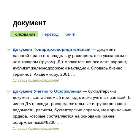
документ
Толкование
Перевод
Книги
Документ Товарораспорядительный
— документ,
91
дающий право его владельцу распоряжаться указанным в
нем товаром (грузом). Д.т. являются: коносамент, варрант,
дубликат железнодорожной накладной. Словарь бизнес
терминов. Академик.ру. 2001 …
Словарь бизнес-терминов
Документ Учетного Оформления
— бухгалтерский
92
документ, составляемый при подготовке учетных записей. В
число Д.у.о. входят распределительные и группировочные
ведомости, расчеты, бухгалтерские справки, мемориальные
ордера, которые составляются на основании ранее
оформленных&#8230; …
Словарь бизнес-терминов