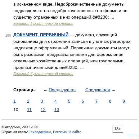
в искаженном виде. Недоброкачественные документы
подразделяют на недоброкачественные по форме и по
существу отраженных в них операций,&#8230; …
Большой бухгалтерский словарь
ДОКУМЕНТ, ПЕРВИЧНЫЙ
— документ, служащий
100
основанием для отражения записей в учетных регистрах,
надлежаще оформленный. Первичные документы могут
быть разовыми, предназначенными для оформления
отдельных хозяйственных операций, или групповыми,
предназначенными для&#8230; …
Большой бухгалтерский словарь
Страницы
←
Предыдущая
Следующая
→
1
2
3
4
5
6
7
8
9
10
11
12
13
© Академик, 2000-2026
18+
Обратная связь:
Техподдержка
,
Реклама на сайте