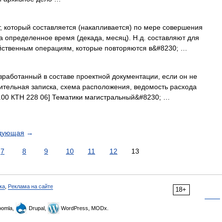
 который составляется (накапливается) по мере совершения
 определенное время (декада, месяц). Н.д. составляют для
йственным операциям, которые повторяются в&#8230; …
зработанный в составе проектной документации, если он не
ительная записка, схема расположения, ведомость расхода
20.00 КТН 228 06] Тематики магистральный&#8230; …
дующая
→
7
8
9
10
11
12
13
ка
,
Реклама на сайте
18+
omla,
Drupal,
WordPress, MODx.