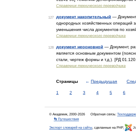
Справочник технического переводчика
документ накопительный
— Документ,
127
однородных хозяйственных операций за
уменьшения числа документов по хозя
Справочник технического переводчика
документ неосновной
— Документ, ра
128
является основным документом (поясн
стали, чертеж формы и т.д.). [РД 01.1
Справочник технического переводчика
Страницы
←
Предыдущая
Сле
1
2
3
4
5
6
© Академик, 2000-2026
Обратная связь:
Техподдерж
👣 Путешествия
Экспорт словарей на сайты
, сделанные на PHP,
Jo