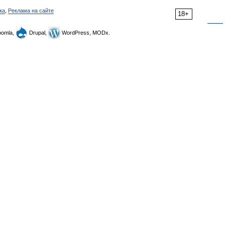
ка
,
Реклама на сайте
18+
omla,
Drupal,
WordPress, MODx.