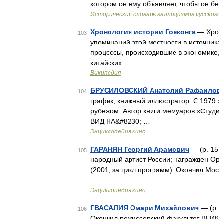
котором он ему объявляет, чтобы он б
Исторический словарь галлицизмов русског
Хронология истории Гонконга
— Хрон
103
упоминаний этой местности в источник
процессы, происходившие в экономике,
китайских …
Википедия
БРУСИЛОВСКИЙ Анатолий Рафаило
104
график, книжный иллюстратор. С 1979 
рубежом. Автор книги мемуаров «Студия
ВИД НА&#8230; …
Энциклопедия кино
ГАРАНЯН Георгий Арамович
— (р. 15
105
народный артист России; награжден О
(2001, за цикл программ). Окончил Мос
…
Энциклопедия кино
ГВАСАЛИЯ Омари Михайлович
— (р.
106
Окончил режиссерский факультет ВГИКа 