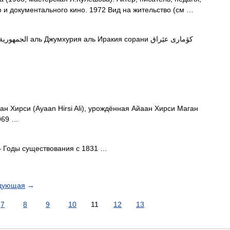
о и документального кино. 1972 Вид на жительство (см …
 Хирси (Ayaan Hirsi Ali), урождённая Айаан Хирси Маган
1969 …
Годы существования с 1831 …
дующая
→
7
8
9
10
11
12
13