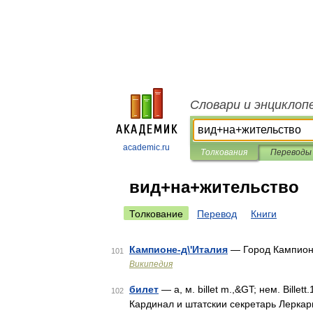
Словари и энциклоп
academic.ru
Толкования
Переводы
вид+на+жительство
Толкование
Перевод
Книги
Кампионе-д\'Италия
— Город Кампионе
101
Википедия
билет
— а, м. billet m.,&GT; нем. Bill
102
Кардинал и штатскии секретарь Леркари