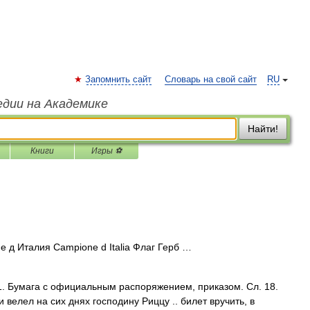
Запомнить сайт
Словарь на свой сайт
RU
едии на Академике
Найти!
Книги
Игры ⚽
 д Италия Campione d Italia Флаг Герб …
ett.1. Бумага с официальным распоряжением, приказом. Сл. 18.
 велел на сих днях господину Риццу .. билет вручить, в