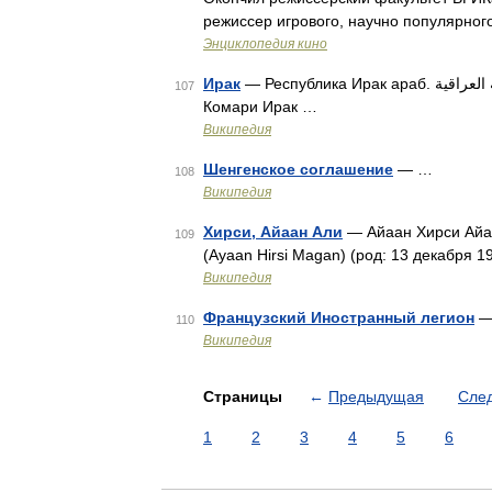
режиссер игрового, научно популярног
Энциклопедия кино
Ирак
— Республика Ирак араб. الجمهورية العراقية‎‎ аль Джумхурия аль Иракия сорани کۆماری عێراق
107
Комари Ирак …
Википедия
Шенгенское соглашение
— …
108
Википедия
Хирси, Айаан Али
— Айаан Хирси Айаан
109
(Ayaan Hirsi Magan) (род: 13 декабря 
Википедия
Французский Иностранный легион
— 
110
Википедия
Страницы
←
Предыдущая
Сле
1
2
3
4
5
6