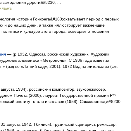
ез замедления дороги&#8230; …
о языка
ология истории Гонконга&#160;охватывает период с первых
ах и до наших дней, а также иллюстрирует важнейшие
 политике и культуре этого города, освещает отношения
вич
— (р.1932, Одесса), российский художник. Художник
художник альманаха «Метрополь». С 1986 года живет за
» (изд во «Летний сад», 2001). 1972 Вид на жительство (см.
 августа 1934), российский композитор, звукорежиссер,
рденом Почета (2000); лауреат Государственной премии РФ
ковский институт стали и сплавов (1958). Саксофонист,&#8230;
 31 августа 1942, Тбилиси), грузинский сценарист, режиссер.
(1968, мастерская Л.Кулешова). Актер, писатель, педагог,