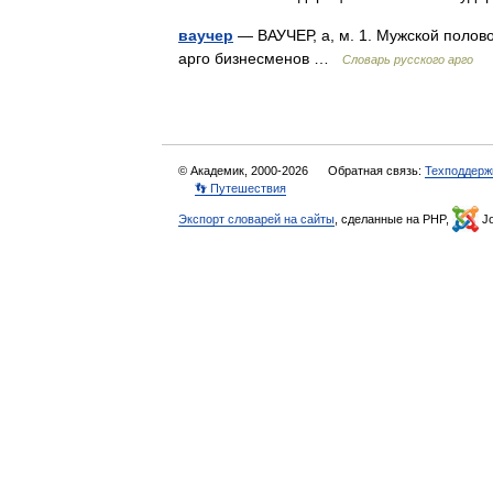
ваучер
— ВАУЧЕР, а, м. 1. Мужской полово
арго бизнесменов …
Словарь русского арго
© Академик, 2000-2026
Обратная связь:
Техподдерж
👣 Путешествия
Экспорт словарей на сайты
, сделанные на PHP,
Jo