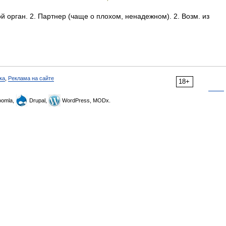
й орган. 2. Партнер (чаще о плохом, ненадежном). 2. Возм. из
ка
,
Реклама на сайте
18+
omla,
Drupal,
WordPress, MODx.