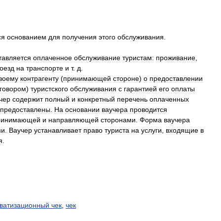
ся
основанием
для
получения
этого
обслуживания
.
тавляется
оплаченное
обслуживание
туристам:
проживание
,
оезд
на
транспорте
и
т
.
д
.
воему
контрагенту
(
принимающей
стороне
)
о
предоставлении
говором
)
туристского
обслуживания
с
гарантией
его
оплаты
чер
содержит
полный
и
конкретный
перечень
оплаченных
предоставлены
.
На
основании
ваучера
проводится
ринимающей
и
направляющей
сторонами
.
Форма
ваучера
ми
.
Ваучер
устанавливает
право
туриста
на
услуги
,
входящие
в
я
.
ватизационный чек
,
чек