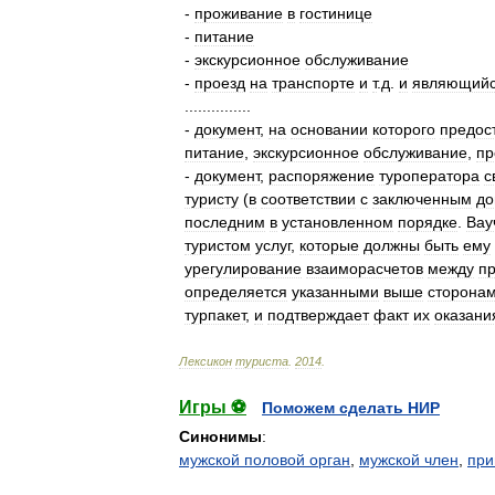
-
проживание
в
гостинице
-
питание
-
экскурсионное
обслуживание
-
проезд
на
транспорте
и
т
.
д
.
и
являющий
...............
-
документ
,
на
основании
которого
предос
питание
,
экскурсионное
обслуживание
,
пр
-
документ
,
распоряжение
туроператора
с
туристу
(
в
соответствии
с
заключенным
до
последним
в
установленном
порядке
.
Вау
туристом
услуг
,
которые
должны
быть
ему
урегулирование
взаиморасчетов
между
п
определяется
указанными
выше
сторона
турпакет
,
и
подтверждает
факт
их
оказани
Лексикон
туриста
.
2014
.
Игры ⚽
Поможем сделать НИР
Синонимы
:
мужской половой орган
,
мужской член
,
при