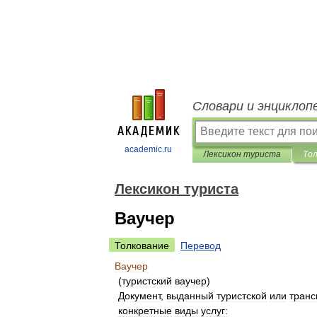
Словари и энциклоп
academic.ru
Лексикон туриста
То
Лексикон туриста
Ваучер
Толкование
Перевод
Ваучер
(
туристский
ваучер
)
Документ
,
выданный
туристской
или
транс
конкретные
виды
услуг: