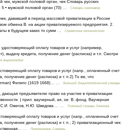
 чек, мужской половой орган, чек Словарь русских
: 5 • мужской половой орган (70) …
Словарь синонимов
чек, дававший в период массовой приватизации в России
вом обмена В. на акции приватизируемого предприятия. 2.
латы в будущем каких то сумм …
Справочник технического
, удостоверяющий оплату товаров и услуг (например,
), выдачу кредита, получение денег (расписка) и т.п. Смотри
я энциклопедия
остоверяющий оплату товаров и услуг (напр., оплаченный счет
 получение денег (расписка) и т. п.2) То же, что
erman) Филипс (1619 1668)… …
Большой Энциклопедический словарь
, дающая предъявителю право на участие в приватизации
енности. | прил. ваучерный, ая, ое. В. фонд. Ваучерная
. С.И. Ожегов, Н.Ю. Шведова.… …
Толковый словарь Ожегова
остоверяющий оплату товаров и услуг (напр., оплаченный счет
, получение денег (расписка) и т. п.; 2) приватизационный чек:
дарственная… …
Политология. Словарь.