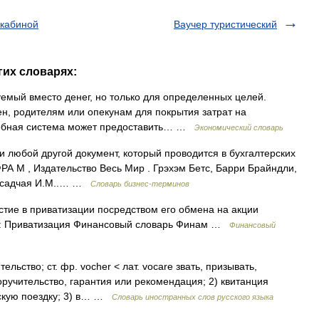
 кабиной
Ваучер туристический
гих словарях:
емый вместо денег, но только для определенных целей.
н, родителям или опекунам для покрытия затрат на
одобная система может предоставить… …
Экономический словарь
и любой другой документ, который проводится в бухгалтерских
ФРА М , Издательство Весь Мир . Грэхэм Бетс, Барри Брайндли,
. Осадчая И.М..… …
Словарь бизнес-терминов
тие в приватизации посредством его обмена на акции
же: Приватизация Финансовый словарь Финам …
Финансовый
ельство; ст. фр. vocher < лат. vocare звать, призывать,
оручительство, гарантия или рекомендация; 2) квитанция
ескую поездку; 3) в… …
Словарь иностранных слов русского языка