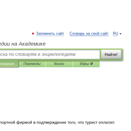
Запомнить сайт
Словарь на свой сайт
RU
едии на Академике
Найти!
лкования
Переводы
Книги
Игры ⚽
портной
фирмой
в
подтверждение
того
,
что
турист
оплатил