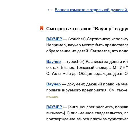
Ванная комната с отдельной душевой
Смотреть что такое "Ваучер" в дру
ВАУЧЕР
— (voucher) Сертификат, использу
Например, ваучер может быть предоставле
образование их детей. Считается, что п
Ваучер
— (voucher) Расписка за деньги ил
счетах. Бизнес. Толковый словарь. М.: ИН
С. Уильямс и др. Общая редакция: д.э.н
Ваучер
— документ, дающий право на учас
приватизируемого предприятия. См. так
словарь
ВАУЧЕР
— [англ. voucher расписка, поручит
вызывать] 1) письменное свидетельство, п
подтверждение взноса платы за туристич