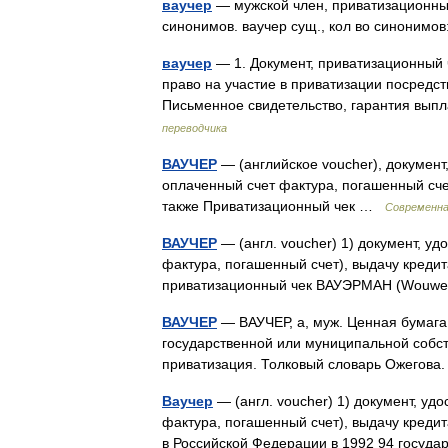
ваучер
— мужской член, приватизационный
синонимов. ваучер сущ., кол во синонимов
ваучер
— 1. Документ, приватизационный 
право на участие в приватизации посредст
Письменное свидетельство, гарантия вып
переводчика
ВАУЧЕР
— (английское voucher), документ
оплаченный счет фактура, погашенный счет
также Приватизационный чек …
Современна
ВАУЧЕР
— (англ. voucher) 1) документ, уд
фактура, погашенный счет), выдачу кредита,
приватизационный чек ВАУЭРМАН (Wouw
ВАУЧЕР
— ВАУЧЕР, а, муж. Ценная бумага
государственной или муниципальной собств
приватизация. Толковый словарь Ожегова
Ваучер
— (англ. voucher) 1) документ, уд
фактура, погашенный счет), выдачу кредита
в Российской Федерации в 1992 94 госу